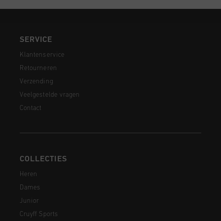
SERVICE
Klantenservice
Retourneren
Verzending
Veelgestelde vragen
Contact
COLLECTIES
Heren
Dames
Junior
Cruyff Sports