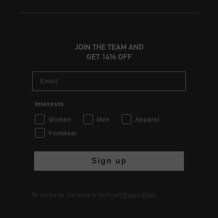
JOIN THE TEAM AND
GET 14% OFF
Email
Interests
Women
Men
Apparel
Footwear
Sign up
By signing up, you agree to the Cruyff
Privacy Policy
.