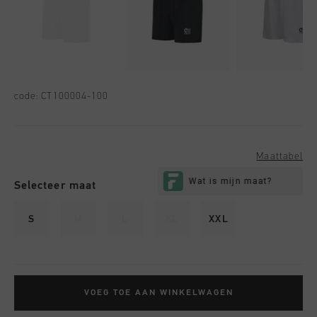
code:
CT100004-100
Maattabel
Selecteer maat
S
M
L
XL
XXL
VOEG TOE AAN WINKELWAGEN