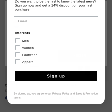
Do you want to be the first to know the latest news?
Sign up now and get a 14% discount on your first
DIT VIND JE MISSCHIEN OOK LEUK
purchase.
KIES JE LOCATIE EN TAAL
Email
sale
sale
Nederland
Interests
Nederlands
Men
Women
Footwear
CANCEL
KIEZEN
Apparel
Sign up
Cruyff Tech Turn Short Senior
Cruyff Tech Turn Pant Senior
€ 14,95
€ 24,95
€ 24,95
€ 34,95
By signing up, you agree to our
Privacy Policy
and
Sales & Promotion
terms
.
...
...