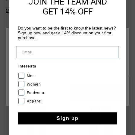
JOIN THE TEAM AND
eigentijdse look die comfort en dagelijkse prestaties
combineert. Deze trainingsbroek is gemaakt van 100%
GET 14% OFF
Meer informatie
polyester en heeft een verborgen elastische tailleband,
verborgen, tonale omgekeerde spiraalritsen en een sierlijke
gulp met decoratieve stiksels voor een verfijnde uitstraling.
Do you want to be the first to know the latest news?
Het Cruyff-logo is aangebracht op het linkerbeen.
Sign up now and get a 14% discount on your first
purchase.
KIES JE LOCATIE EN TAAL
Email
Nederland
DIT VIND JE MISSCHIEN OOK LEUK
Interests
Nederlands
Men
sale
sale
Women
Footwear
CANCEL
KIEZEN
Apparel
Sign up