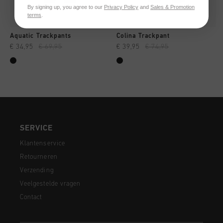
By signing up, you agree to our
Privacy Policy
and
Sales & Promotion
terms
.
Aquatic Trackpants
Colina Trackpant
€ 34,95
€ 69,95
€ 39,95
€ 74,95
SERVICE
Klantenservice
Retourneren
Verzending
Veelgestelde vragen
Contact