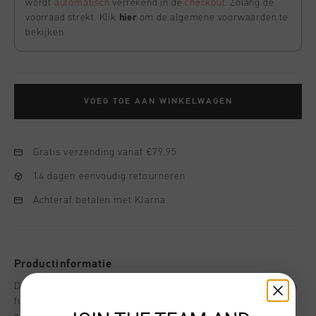
wordt
automatisch
verrekend in de
checkout
. Zolang de
voorraad strekt. Klik
hier
om de algemene voorwaarden te
bekijken
VOEG TOE AAN WINKELWAGEN
Gratis verzending vanaf €79,95
14 dagen eenvoudig retourneren
Achteraf betalen met Klarna
Productinformatie
De Cruyff Geo Trackpant, uitgevoerd in zwart voor heren. Een
functionele trainingsbroek met een minimalistische,