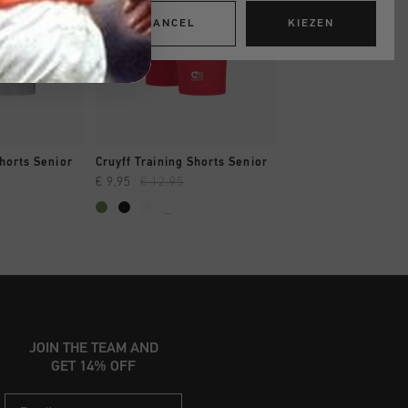
CANCEL
KIEZEN
OPPEN
SNEL SHOPPEN
SNEL SHOP
Shorts Senior
Cruyff Training Shorts Senior
Cruyff Training Sho
€ 9,95
€ 12,95
€ 9,95
€ 12,95
...
...
JOIN THE TEAM AND
GET 14% OFF
Email