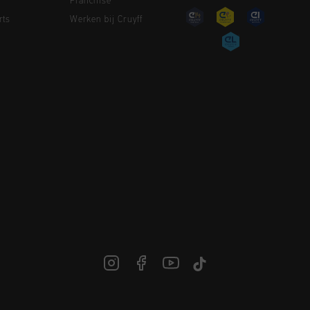
Franchise
rts
Werken bij Cruyff