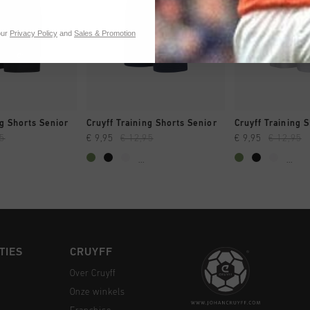
our
Privacy Policy
and
Sales & Promotion
 SHOPPEN
SNEL SHOPPEN
SNEL SH
ng Shorts Senior
Cruyff Training Shorts Senior
Cruyff Training 
95
€ 9,95
€ 12,95
€ 9,95
€ 12,95
...
...
TIES
CRUYFF
Over Cruyff
Onze winkels