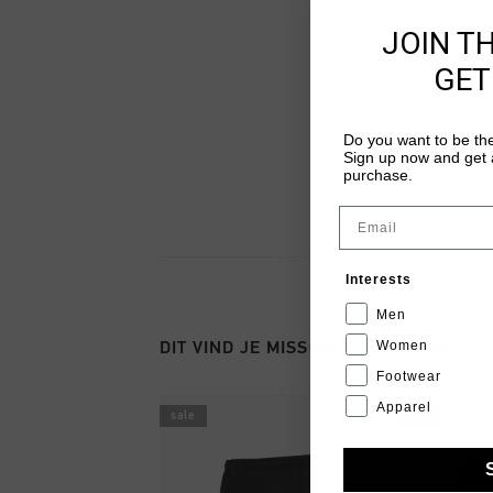
JOIN T
GET
Do you want to be the
Sign up now and get a
purchase.
Email
Interests
Men
Women
DIT VIND JE MISSCHIEN OOK LEUK
Footwear
Apparel
sale
sale