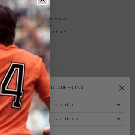
nts voor heren in het zwart met wit.
t een elastische tailleband,
n trekkoorden. Het polyester materiaal
f Turn technologie en is ademend,
peratuurregulerend en sneldrogend.
zorgt dat het materiaal niet langs de
inspanning. De broek is uitgerust met
s. Verrijkt met een silicone C-Lion
n en contrasterende panelen langs de
KIES JE LOCATIE EN TAAL
Nederland
sale
sale
Nederlands