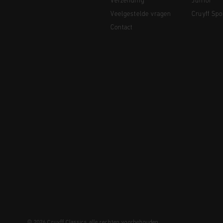
Verzending
Junior
Veelgestelde vragen
Cruyff Spo
Contact
© 2026 Cruyff Classics alle rechten voorbehouden