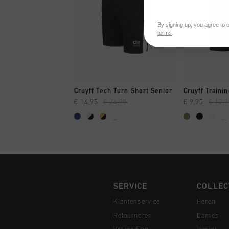
By signing up, you agree to 
terms
.
SNEL SHOPPEN
SNEL
Cruyff Tech Turn Short Senior
Cruyff Traini
€ 14,95
€ 24,95
€ 9,95
€ 12,
...
...
SERVICE
COLLEC
Klantenservice
Heren
Retourneren
Dames