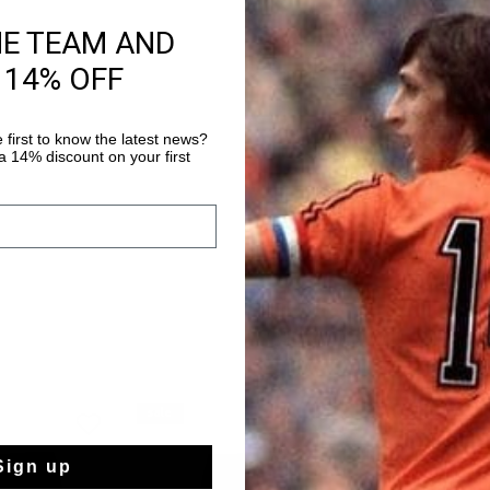
HE TEAM AND
Productinformatie
 14% OFF
De Cruyff Training Pa
Een Trainingsbroek me
getailleerde pijpen e
 first to know the latest news?
is voorzien van Cruyf
 14% discount on your first
Meer informatie
vochtafdrijvend, tem
Het zachte materiaal 
huid schuurt tijdens 
twee zijzakken met rit
logo op het linkerbee
pijpen.
sale
sale
Sign up