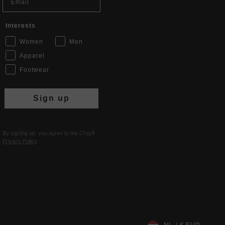
Interests
Women
Men
Apparel
Footwear
Sign up
By signing up, you agree to the Cruyff
Privacy Policy
.