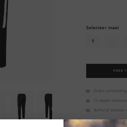
Selecteer maat
S
M
VOEG 
Gratis verzending
14 dagen eenvoud
Achteraf betalen