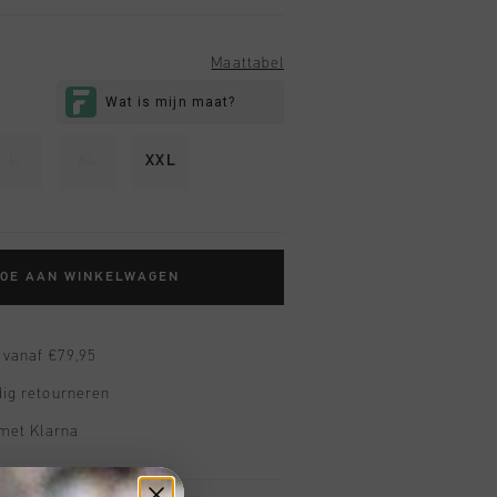
Maattabel
L
XL
XXL
TOE AAN WINKELWAGEN
 vanaf €79,95
ig retourneren
 met Klarna