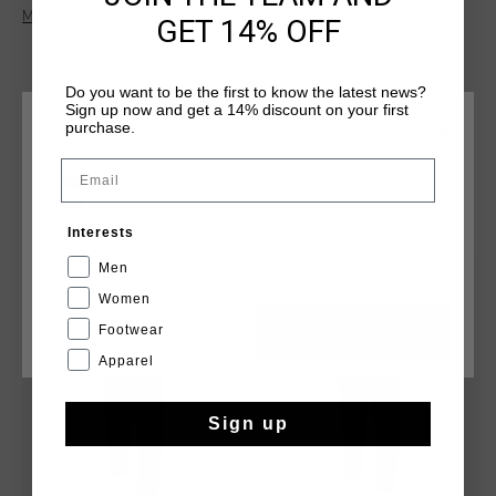
van ritssluitingen, het iconische Cruyff-logo op de voorkant
Meer informatie
GET 14% OFF
en reflecterende details voor extra zichtbaarheid. Ideaal voor
workouts of als stijlvolle casual wear.
Do you want to be the first to know the latest news?
Sign up now and get a 14% discount on your first
purchase.
KIES JE LOCATIE EN TAAL
Email
Nederland
DIT VIND JE MISSCHIEN OOK LEUK
Interests
Nederlands
Men
sale
sale
Women
Footwear
CANCEL
KIEZEN
Apparel
Sign up