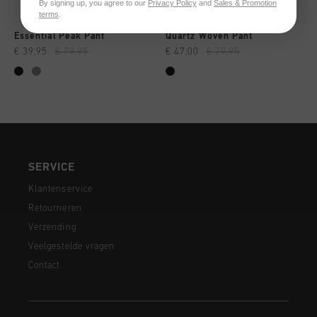
By signing up, you agree to our
Privacy Policy
and
Sales & Promotion
terms
.
Essential Peak Pant
Quartz Woven Pant
€ 39,95
€ 79,95
€ 47,00
€ 79,95
SERVICE
Klantenservice
Retourneren
Verzending
Veelgestelde vragen
Contact