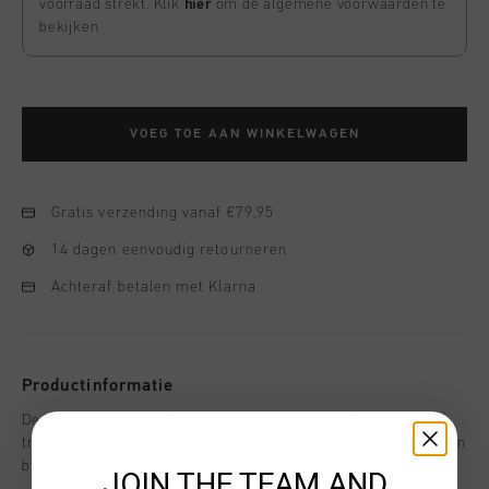
voorraad strekt. Klik
hier
om de algemene voorwaarden te
bekijken
VOEG TOE AAN WINKELWAGEN
Gratis verzending vanaf €79,95
14 dagen eenvoudig retourneren
Achteraf betalen met Klarna
Productinformatie
De Cruyff Ametrine Pant in zwart voor heren. Deze slim-fit
trainingsbroek is gemaakt van 85% nylon en 15% elastaan en
biedt een comfortabele, gestroomlijnde pasvorm. Voorzien
JOIN THE TEAM AND