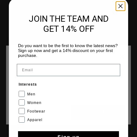
Klantenservice
Retourneren
JOIN THE TEAM AND
Verzending
Veelgestelde vragen
GET 14% OFF
Contact
Do you want to be the first to know the latest news?
Sign up now and get a 14% discount on your first
purchase.
KIES JE LOCATIE EN TAAL
COLLECTIES
Email
Nederland
Heren
Dames
Interests
Nederlands
Junior
Men
Cruyff Sports
Women
Footwear
CANCEL
KIEZEN
Apparel
CRUYFF