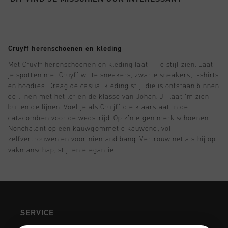
Football
Alle Accessoires
Sale
World Cup '74
Kleding
Accessoires
Headwear
American Years
Football
Alle Sale
Sale
Bags
Cruyff herenschoenen en kleding
World Cup 2026
Accessoires
Heren
Others
Met Cruyff herenschoenen en kleding laat jij je stijl zien. Laat
Sale
World Cup '74
Dames
je spotten met Cruyff witte sneakers, zwarte sneakers, t-shirts
en hoodies. Draag de casual kleding stijl die is ontstaan binnen
City Pack
Sale
Junior
de lijnen met het lef en de klasse van Johan. Jij laat ‘m zien
buiten de lijnen. Voel je als Cruijff die klaarstaat in de
Special Offers
catacomben voor de wedstrijd. Op z’n eigen merk schoenen.
Nonchalant op een kauwgommetje kauwend, vol
zelfvertrouwen en voor niemand bang. Vertrouw net als hij op
vakmanschap, stijl en elegantie.
SERVICE