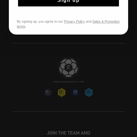
Sign up
Over Cruyff
Onze winkels
Franchise
By signing up, you agree to our
Privacy Policy
and
Sales & Promotion
terms
.
Werken bij Cruyff
JOIN THE TEAM AND