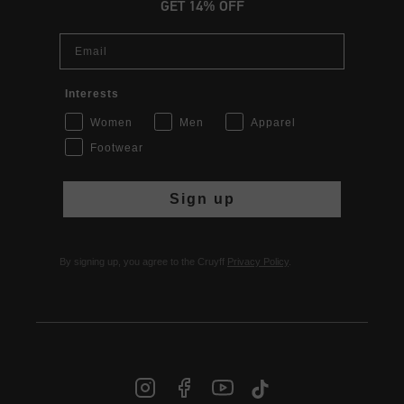
GET 14% OFF
Email
Interests
Women
Men
Apparel
Footwear
Sign up
By signing up, you agree to the Cruyff
Privacy Policy
.