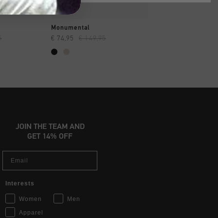
OPPEN
SNEL SHOPPEN
SNEL SHOP
Monumental
Monumental
5
€ 74,95
€ 149,95
€ 74,95
€ 149,95
JOIN THE TEAM AND
GET 14% OFF
Email
Interests
Women
Men
Apparel