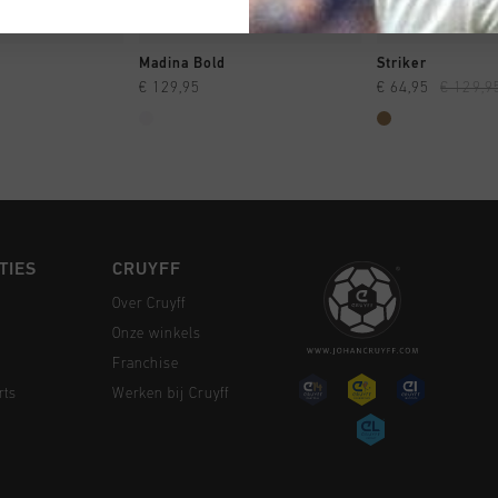
 SHOPPEN
SNEL SHOPPEN
SNEL SH
Madina Bold
Striker
€ 129,95
€ 64,95
€ 129,9
TIES
CRUYFF
Over Cruyff
Onze winkels
Franchise
rts
Werken bij Cruyff