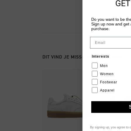
GET
Do you want to be the
Sign up now and get a
purchase.
Email
Interests
DIT VIND JE MISSCHIEN OOK LEUK
Men
Women
Footwear
Apparel
By signing up, you agree to 