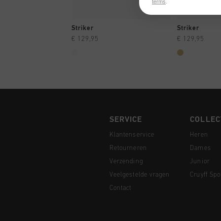
terms
.
SNEL SHOPPEN
SNEL
Striker
Striker
€ 129,95
€ 129,95
SERVICE
COLLEC
Klantenservice
Heren
Retourneren
Dames
Verzending
Junior
Veelgestelde vragen
Cruyff Spo
Contact