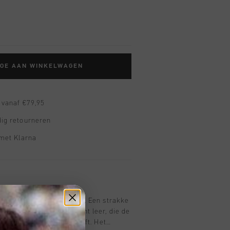
TOE AAN WINKELWAGEN
 vanaf €79,95
ig retourneren
 met Klarna
Leather in wit voor dames. Een strakke
alistische look van zacht leer, die de
n tijdloze uitstraling geeft. Het