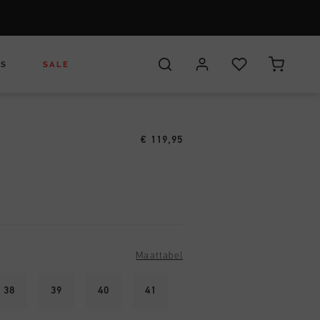
ES
SALE
€ 119,95
r
ers
hoenen
Headwear
Headwear
ks
ding
Bags
Bags
0
Maattabel
38
39
40
41