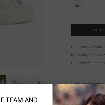
42
VOEG 
Gratis verzending
14 dagen eenvoud
Achteraf betalen
Productinformatie
De Cruyff Palco Soft 
sneaker met een minim
HE TEAM AND
schoen een verfijnde e