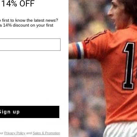
 14% OFF
ontwerp is voorzien v
Meer informatie
zorgt voor een comfor
gebruik. Het merklogo
 first to know the latest news?
binnenzool en de zijk
 14% discount on your first
typografisch Cruyff-l
Sign up
our
Privacy Policy
and
Sales & Promotion