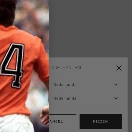
an een lichte, hoge buitenzool die
tabele, casual look voor dagelijks
 is te vinden op de tong, de
ant, afgewerkt met een goudkleurig
ogo aan de buitenkant.
KIES JE LOCATIE EN TAAL
sale
sale
Nederland
Nederlands
CANCEL
KIEZEN