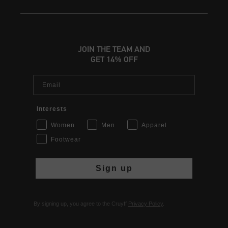
JOIN THE TEAM AND
GET 14% OFF
Email
Interests
Women
Men
Apparel
Footwear
Sign up
By signing up, you agree to the Cruyff
Privacy Policy
.