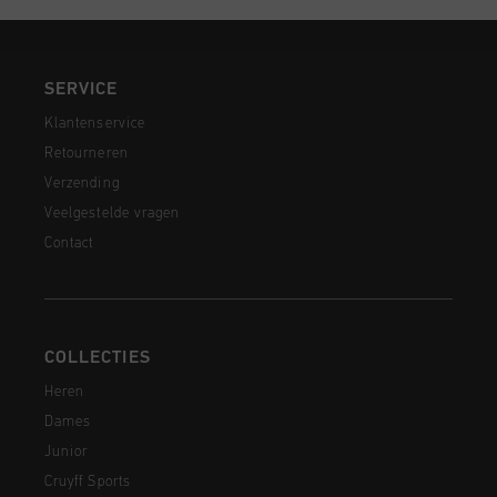
SERVICE
Klantenservice
Retourneren
Verzending
Veelgestelde vragen
Contact
COLLECTIES
Heren
Dames
Junior
Cruyff Sports