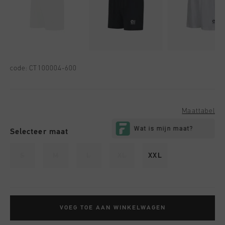
code:
CT100004-600
Maattabel
Selecteer maat
S
M
L
XL
XXL
VOEG TOE AAN WINKELWAGEN