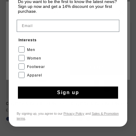
Do you want to be the first to know the latest news?
Sign up now and get a 14% discount on your first
DIT VIND JE MISSCHIEN OOK LEUK
purchase.
KIES JE LOCATIE EN TAAL
Email
sale
sale
Nederland
Interests
Nederlands
Men
Women
Footwear
CANCEL
KIEZEN
Apparel
Sign up
Cruyff Tech Turn Short Senior
Cruyff Tech Turn Pant Senior
€ 14,95
€ 24,95
€ 24,95
€ 34,95
By signing up, you agree to our
Privacy Policy
and
Sales & Promotion
terms
.
...
...