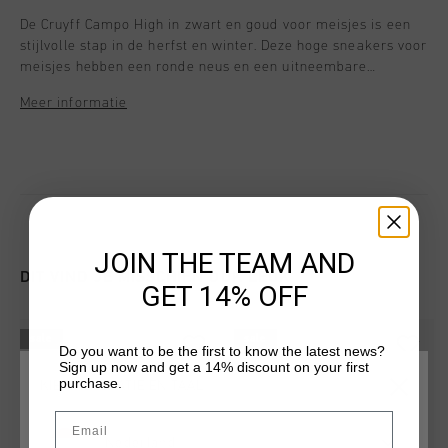
De Cruyff Campo High in zwart en goud voor meisjes is een
stijlvolle stap in de herfst en winter. Deze hoge sneakers voor
meisjes hebben een ronde neus en een uitneembare
binnenzool, ideaal voor groeiende voetjes. De buitenkant is
Meer informatie
gemaakt van zacht nubuck in een veelzijdige beige tint,
terwijl de textielvoering zorgt voor comfort. Dankzij de
handige rits zijn ze gemakkelijk aan en uit te trekken. Het
model wordt geleverd met een verwisselbare binnenzool. De
rubberen zool biedt grip tijdens het spelen in het park of
tijdens een wandeling.
JOIN THE TEAM AND
DIT VIND JE MISSCHIEN OOK LEUK
GET 14% OFF
sale
sale
Do you want to be the first to know the latest news?
Sign up now and get a 14% discount on your first
purchase.
KIES JE LOCATIE EN TAAL
Email
Nederland