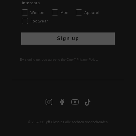
Interests
Women
Men
Apparel
Footwear
Sign up
By signing up, you agree to the Cruyff
Privacy Policy
.
© 2026 Cruyff Classics alle rechten voorbehouden
NL | € EUR