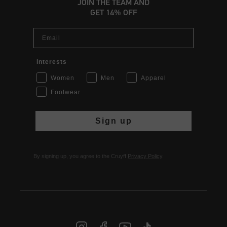
JOIN THE TEAM AND
GET 14% OFF
Email
Interests
Women
Men
Apparel
Footwear
Sign up
By signing up, you agree to the Cruyff
Privacy Policy
.