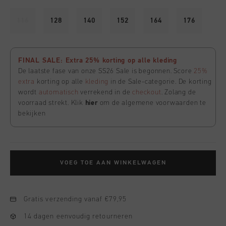
116
128
140
152
164
176
FINAL SALE: Extra 25% korting op alle kleding
De laatste fase van onze SS26 Sale is begonnen. Score
25%
extra
korting op alle
kleding
in de Sale-categorie. De korting
wordt
automatisch
verrekend in de
checkout
. Zolang de
voorraad strekt. Klik
hier
om de algemene voorwaarden te
bekijken
VOEG TOE AAN WINKELWAGEN
Gratis verzending vanaf €79,95
14 dagen eenvoudig retourneren