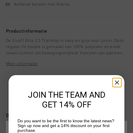
Achteraf betalen met Klarna
Productinformatie
De Cruyff Elite 2.0 Tracktop in navy en grijs voor junior. Deze
regular-fit hoodie is gemaakt van 100% polyester en biedt
zowel comfort als bewegingsvrijheid. Voorzien van ademende
panelen en reflecterende details. De volledige ritssluiting
Meer informatie
maakt hem praktisch en geschikt voor een actieve
levensstijl.
JOIN THE TEAM AND
GET 14% OFF
DIT VIND JE MISSCHIEN OOK LEUK
Do you want to be the first to know the latest news?
Sign up now and get a 14% discount on your first
purchase.
KIES JE LOCATIE EN TAAL