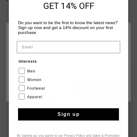
op de borst en reflecterende elementen voor extra
GET 14% OFF
zichtbaarheid. Ideaal voor trainingen of casual uitjes - een
perfecte combinatie van stijl en prestaties.
Do you want to be the first to know the latest news?
Sign up now and get a 14% discount on your first
purchase.
KIES JE LOCATIE EN TAAL
Email
Nederland
DIT VIND JE MISSCHIEN OOK LEUK
Interests
Nederlands
Men
sale
sale
Women
Footwear
CANCEL
KIEZEN
Apparel
Sign up
By signing up, you agree to our
Privacy Policy
and
Sales & Promotion