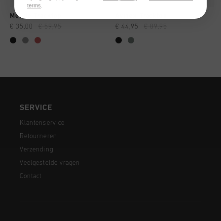
terms
.
Mellite Tracktop
Avinex Tracktop
€ 35,00
€ 59,95
€ 44,95
€ 89,95
SERVICE
Klantenservice
Retourneren
Verzending
Veelgestelde vragen
Contact