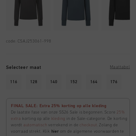
code:
CSAJ253061-998
Selecteer maat
Maattabel
116
128
140
152
164
176
FINAL SALE: Extra 25% korting op alle kleding
De laatste fase van onze SS26 Sale is begonnen. Score
25%
extra
korting op alle
kleding
in de Sale-categorie. De korting
wordt
automatisch
verrekend in de
checkout
. Zolang de
voorraad strekt. Klik
hier
om de algemene voorwaarden te