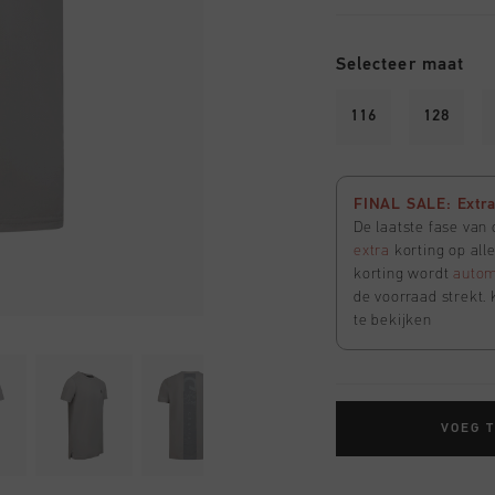
Selecteer maat
116
128
FINAL SALE: Extra 
De laatste fase van
extra
korting op all
korting wordt
autom
de voorraad strekt. 
te bekijken
VOEG 