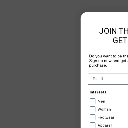
JOIN T
GET
Do you want to be the
Sign up now and get a
purchase.
Email
Interests
Men
Women
Footwear
Apparel