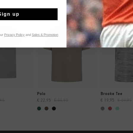
Sign up
sale
sale
our
Privacy Policy
and
Sales & Promotion
 SHOPPEN
SNEL SHOPPEN
SNEL SH
Polo
Brooke Tee
,95
€ 22,95
€ 44,95
€ 19,95
€ 39,95