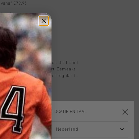
 vanaf €79,95
ig retourneren
 met Klarna
Tee in High Rise voor junior. Dit T-shirt
stijl met dagelijks comfort. Gemaakt
lastaan, is dit T-shirt met regular fit
ie op zoek zijn naar een veelzijdige
ortgarderobe. Het shirt is voorzien
ff C Lion-logo op de linkerborst.
al gebruik als sportieve activiteiten
 T-shirt een strakke en comfortabele
KIES JE LOCATIE EN TAAL
Nederland