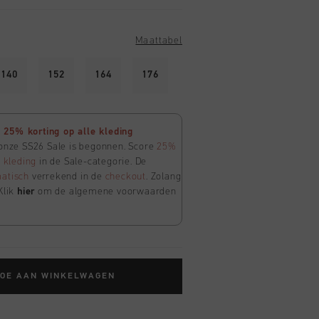
Maattabel
140
152
164
176
25% korting op alle kleding
 onze SS26 Sale is begonnen. Score
25%
e
kleding
in de Sale-categorie. De
atisch
verrekend in de
checkout
. Zolang
Klik
hier
om de algemene voorwaarden
TOE AAN WINKELWAGEN