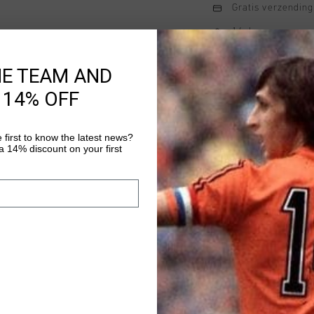
Gratis verzending
14 dagen eenvoud
Achteraf betalen
HE TEAM AND
 14% OFF
Productinformatie
 first to know the latest news?
De Cruyff Quartz Poly 
 14% discount on your first
combineert sportieve 
van 87% nylon en 13% e
perfect voor mannen d
Meer informatie
toevoeging aan hun sp
van het iconische Cruy
Ideaal voor zowel casu
biedt het Quartz Poly
pasvorm.