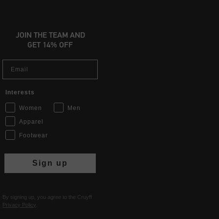
JOIN THE TEAM AND
GET 14% OFF
Email
Interests
Women
Men
Apparel
Footwear
Sign up
By signing up, you agree to the Cruyff
Privacy Policy
.