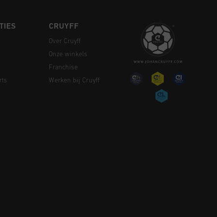
TIES
CRUYFF
Over Cruyff
Onze winkels
Franchise
rts
Werken bij Cruyff