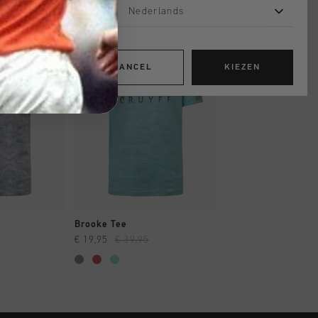
Nederlands
sale
sale
CANCEL
KIEZEN
OPPEN
SNEL SHOPPEN
SNEL SHOP
Brooke Tee
Brooke Tee
€ 19,95
€ 39,95
€ 19,95
€ 39,95