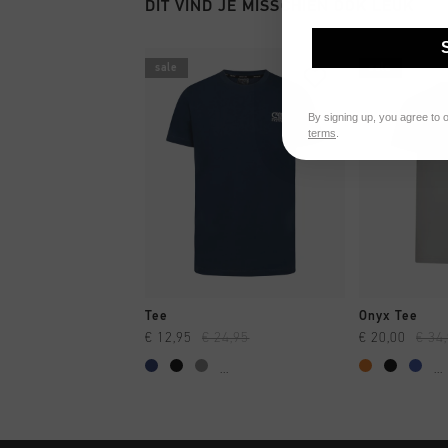
DIT VIND JE MISSCHIEN OOK LEUK
sale
sale
By signing up, you agree to 
terms
.
SNEL SHOPPEN
SNEL
Tee
Onyx Tee
€ 12,95
€ 24,95
€ 20,00
€ 34
...
...