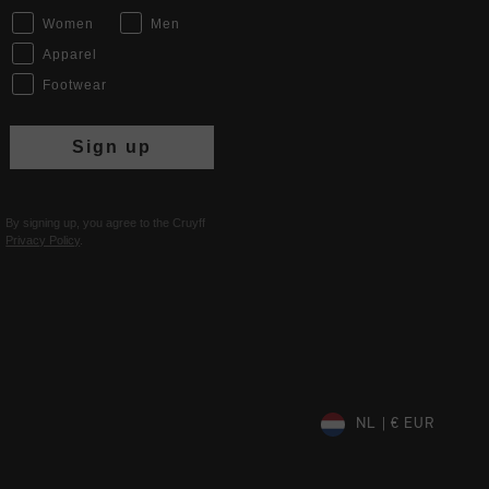
Women
Men
Apparel
Footwear
Sign up
By signing up, you agree to the Cruyff
Privacy Policy
.
NL | € EUR