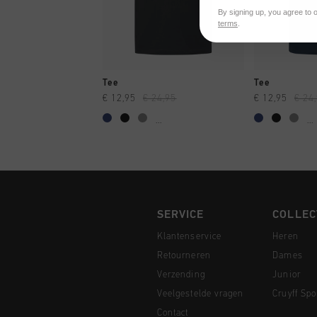
By signing up, you agree to 
terms
.
SNEL SHOPPEN
SNEL
Tee
Tee
€ 12,95
€ 24,95
€ 12,95
€ 24
...
...
SERVICE
COLLEC
Klantenservice
Heren
Retourneren
Dames
Verzending
Junior
Veelgestelde vragen
Cruyff Spo
Contact