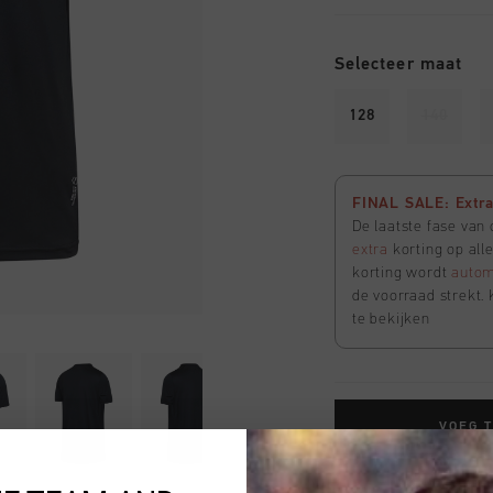
Selecteer maat
128
140
FINAL SALE: Extra 
De laatste fase van
extra
korting op all
korting wordt
autom
de voorraad strekt. 
te bekijken
VOEG 