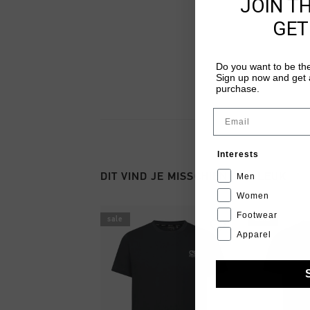
JOIN T
GET
Do you want to be the
Sign up now and get a
purchase.
Email
Interests
DIT VIND JE MISSCHIEN OOK LEUK
Men
Women
Footwear
sale
sale
Apparel