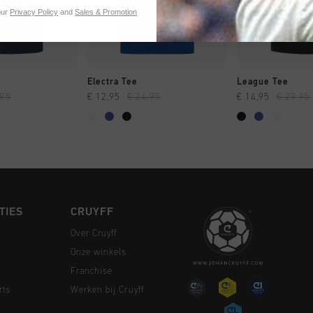
our
Privacy Policy
and
Sales & Promotion
 SHOPPEN
SNEL SHOPPEN
SNEL SH
Electra Tee
League Tee
,95
€ 12,95
€ 24,95
€ 14,95
€ 29,95
TIES
CRUYFF
Over Cruyff
Onze winkels
Franchise
rts
Werken bij Cruyff