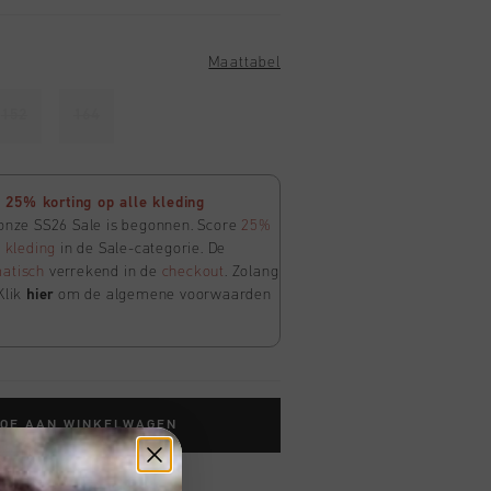
Maattabel
152
164
25% korting op alle kleding
 onze SS26 Sale is begonnen. Score
25%
e
kleding
in de Sale-categorie. De
atisch
verrekend in de
checkout
. Zolang
Klik
hier
om de algemene voorwaarden
TOE AAN WINKELWAGEN