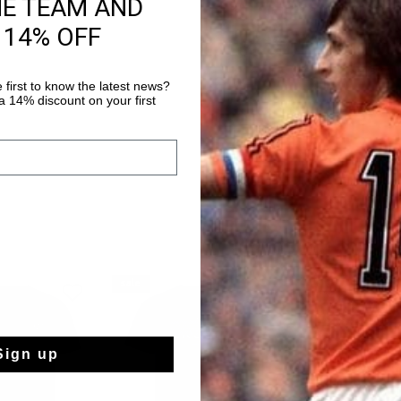
HE TEAM AND
Gratis verzending
 14% OFF
14 dagen eenvoud
Achteraf betalen
 first to know the latest news?
 14% discount on your first
sale
sale
Sign up