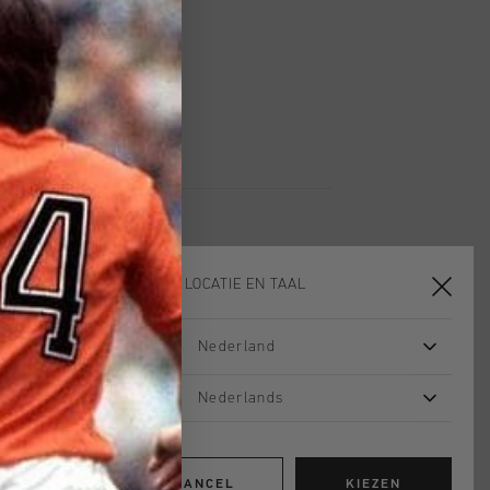
 vanaf €79,95
ig retourneren
 met Klarna
KIES JE LOCATIE EN TAAL
Nederland
sale
sale
Nederlands
CANCEL
KIEZEN