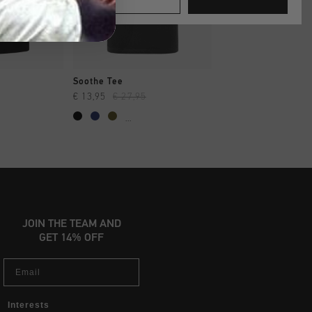
OPPEN
SNEL SHOPPEN
SNEL SHOP
Soothe Tee
€ 13,95
€ 27,95
€ 19,95
€ 39,95
...
JOIN THE TEAM AND
GET 14% OFF
Email
Interests