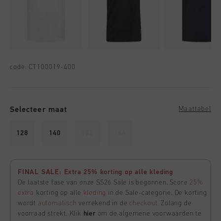
code:
CT100019-400
Selecteer maat
Maattabel
128
140
152
164
FINAL SALE: Extra 25% korting op alle kleding
De laatste fase van onze SS26 Sale is begonnen. Score
25%
extra
korting op alle
kleding
in de Sale-categorie. De korting
wordt
automatisch
verrekend in de
checkout
. Zolang de
voorraad strekt. Klik
hier
om de algemene voorwaarden te