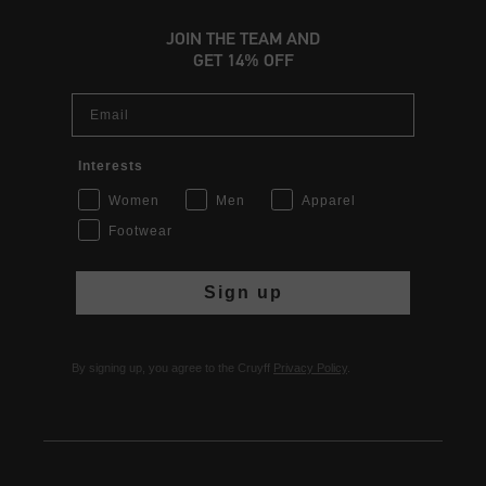
JOIN THE TEAM AND
GET 14% OFF
Email
Interests
Women
Men
Apparel
Footwear
Sign up
By signing up, you agree to the Cruyff
Privacy Policy
.