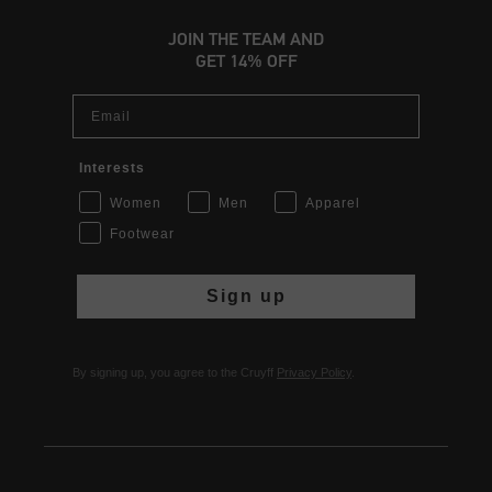
JOIN THE TEAM AND
GET 14% OFF
Email
Interests
Women
Men
Apparel
Footwear
Sign up
By signing up, you agree to the Cruyff
Privacy Policy
.