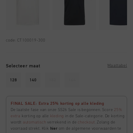
code:
CT100019-300
Selecteer maat
Maattabel
128
140
152
164
FINAL SALE: Extra 25% korting op alle kleding
De laatste fase van onze SS26 Sale is begonnen. Score
25%
extra
korting op alle
kleding
in de Sale-categorie. De korting
wordt
automatisch
verrekend in de
checkout
. Zolang de
voorraad strekt. Klik
hier
om de algemene voorwaarden te