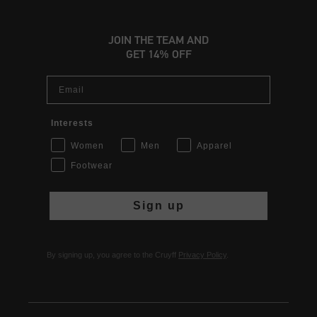
JOIN THE TEAM AND
GET 14% OFF
Email
Interests
Women
Men
Apparel
Footwear
Sign up
By signing up, you agree to the Cruyff
Privacy Policy
.