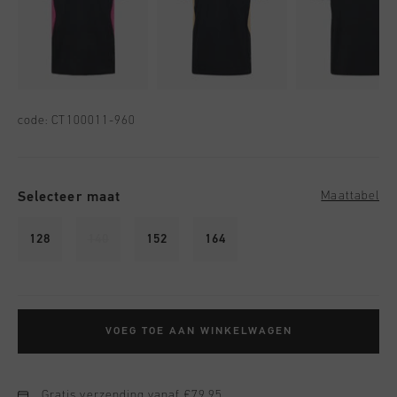
code:
CT100011-960
Selecteer maat
Maattabel
128
140
152
164
VOEG TOE AAN WINKELWAGEN
Gratis verzending vanaf €79,95