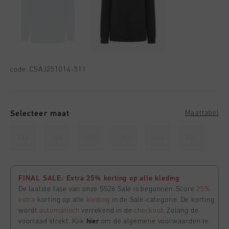
code:
CSAJ251014-511
Selecteer maat
Maattabel
116
128
140
152
164
176
FINAL SALE: Extra 25% korting op alle kleding
De laatste fase van onze SS26 Sale is begonnen. Score
25%
extra
korting op alle
kleding
in de Sale-categorie. De korting
wordt
automatisch
verrekend in de
checkout
. Zolang de
voorraad strekt. Klik
hier
om de algemene voorwaarden te