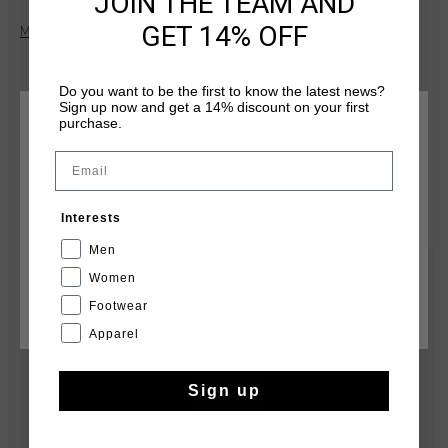
JOIN THE TEAM AND
with its regular fit. Perfect for everyday wear, it offers a
GET 14% OFF
Meer informatie
versatile look for any casual occasion.
Do you want to be the first to know the latest news?
Sign up now and get a 14% discount on your first
purchase.
KIES JE LOCATIE EN TAAL
Email
Nederland
DIT VIND JE MISSCHIEN OOK LEUK
Interests
Nederlands
Men
sale
sale
Women
Footwear
CANCEL
KIEZEN
Apparel
Sign up