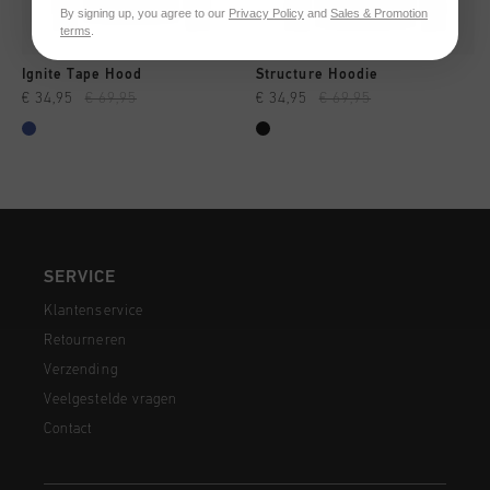
By signing up, you agree to our
Privacy Policy
and
Sales & Promotion
terms
.
Ignite Tape Hood
Structure Hoodie
€ 34,95
€ 69,95
€ 34,95
€ 69,95
SERVICE
Klantenservice
Retourneren
Verzending
Veelgestelde vragen
Contact