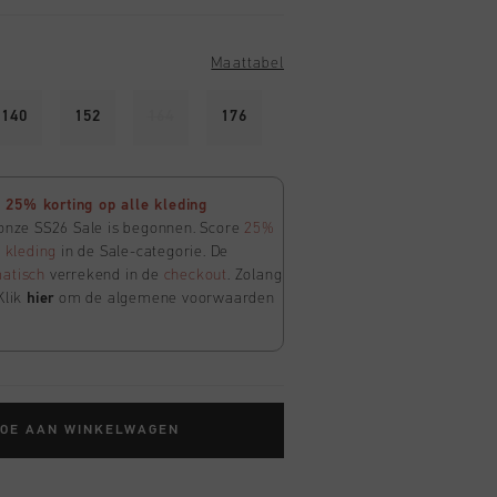
Maattabel
140
152
164
176
25% korting op alle kleding
 onze SS26 Sale is begonnen. Score
25%
e
kleding
in de Sale-categorie. De
atisch
verrekend in de
checkout
. Zolang
Klik
hier
om de algemene voorwaarden
TOE AAN WINKELWAGEN