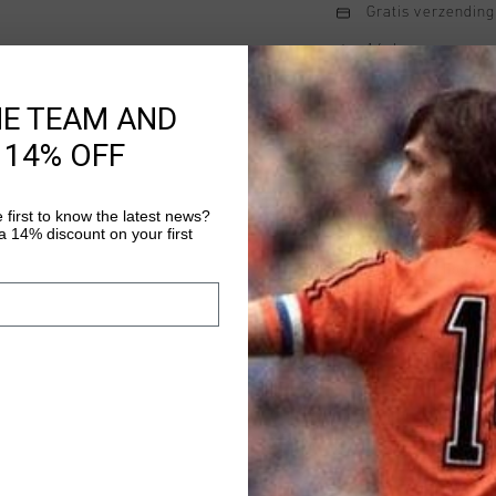
Gratis verzending
14 dagen eenvoud
Achteraf betalen
HE TEAM AND
 14% OFF
Productinformatie
 first to know the latest news?
De Cruyff Onyx Hoodie
 14% discount on your first
gemaakt van 84,3% ka
geinspireerde hoodie
mouwen. Cruyff Sports
Meer informatie
voor comfort bij zowe