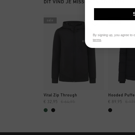
DIT VIND JE MISSCHIEN OOK LEUK
sale
sale
By signing up, you agree to 
terms
.
SNEL SHOPPEN
SNEL
Vital Zip Through
Hooded Puffe
€ 32,95
€ 64,95
€ 89,95
€ 17