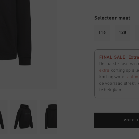
Selecteer maat
116
128
FINAL SALE: Extra 
De laatste fase van
extra
korting op all
korting wordt
autom
de voorraad strekt. 
te bekijken
VOEG 