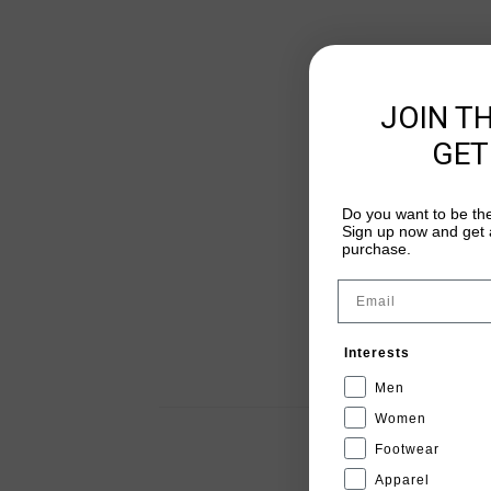
JOIN T
GET
Do you want to be the
Sign up now and get a
purchase.
Email
Interests
Men
Women
Footwear
Apparel