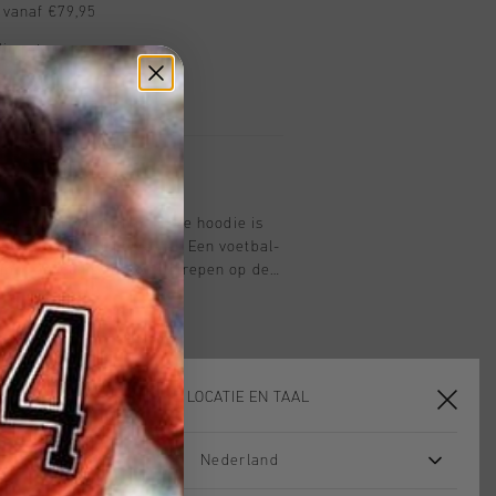
 vanaf €79,95
ig retourneren
 met Klarna
 in zwart voor junior. Deze hoodie is
toen en 15,7% polyester. Een voetbal-
 met de iconische twee strepen op de
-logo op de borst. De regular fit zorgt
l actieve als casual gelegenheden.
KIES JE LOCATIE EN TAAL
Nederland