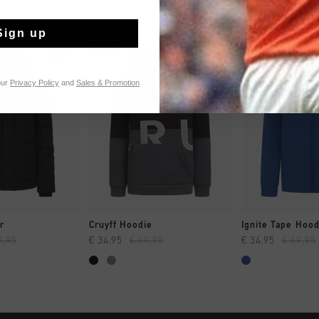
Sign up
sale
sale
our
Privacy Policy
and
Sales & Promotion
 SHOPPEN
SNEL SHOPPEN
SNEL SH
r
Cruyff Hoodie
Ignite Tape Hoo
9,95
€ 34,95
€ 69,95
€ 34,95
€ 69,95