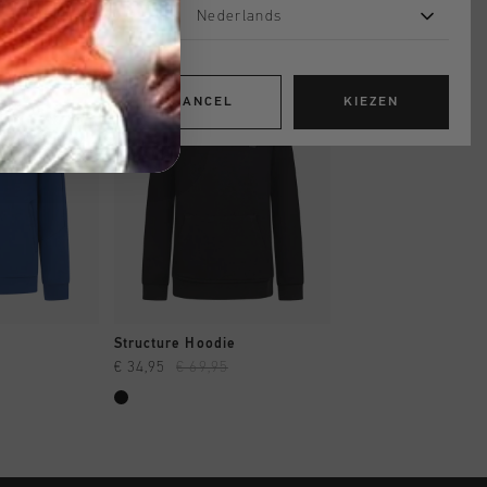
Nederlands
sale
sale
CANCEL
KIEZEN
OPPEN
SNEL SHOPPEN
SNEL SHOP
d
Structure Hoodie
Quartz OTH Hood
€ 34,95
€ 69,95
€ 38,00
€ 64,95