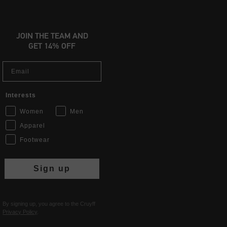
JOIN THE TEAM AND
GET 14% OFF
Email
Interests
Women
Men
Apparel
Footwear
Sign up
By signing up, you agree to the Cruyff
Privacy Policy
.