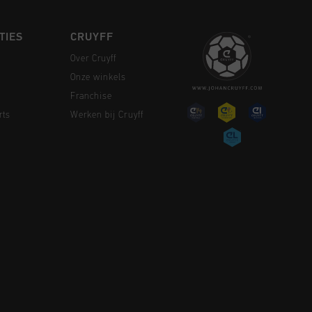
TIES
CRUYFF
Over Cruyff
Onze winkels
Franchise
rts
Werken bij Cruyff