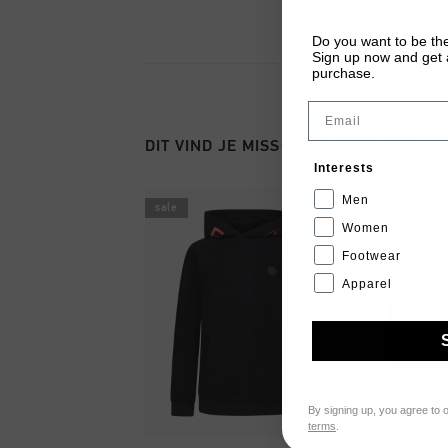
Do you want to be the
Sign up now and get a
purchase.
Email
DIT VIND JE MISSCHIEN OOK LEUK
Interests
Men
sale
sale
Women
Footwear
Apparel
By signing up, you agree to 
terms
.