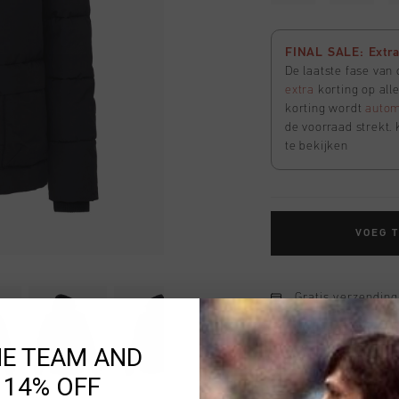
FINAL SALE: Extra 
De laatste fase van
extra
korting op all
korting wordt
autom
de voorraad strekt. 
te bekijken
VOEG 
Gratis verzending
14 dagen eenvoud
HE TEAM AND
Achteraf betalen
 14% OFF