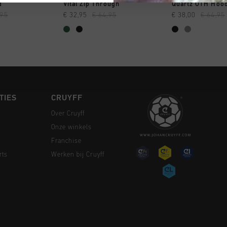
 SHOPPEN
SNEL SHOPPEN
SNEL SH
d
Vital Zip Through
Quartz OTH Hoo
,95
€ 32,95
€ 64,95
€ 38,00
€ 64,95
TIES
CRUYFF
Over Cruyff
Onze winkels
Franchise
rts
Werken bij Cruyff