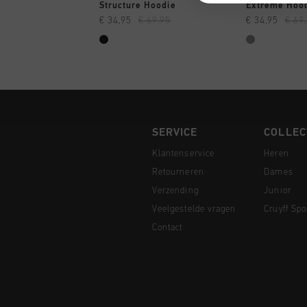
SNEL SHOPPEN
SNEL
Structure Hoodie
Extreme Hoo
€ 34,95
€ 69,95
€ 34,95
€ 69
SERVICE
COLLEC
Klantenservice
Heren
Retourneren
Dames
Verzending
Junior
Veelgestelde vragen
Cruyff Spo
Contact