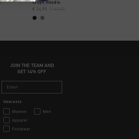
OPPEN
SNEL SHOPPEN
SNEL SHOP
d
Cruyff Hoodie
Quartz OTH Hood
€ 34,95
€ 69,95
€ 38,00
€ 64,95
JOIN THE TEAM AND
GET 14% OFF
Email
Interests
Women
Men
Apparel
Footwear