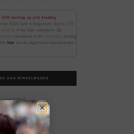
25% korting op alle kleding
 onze SS26 Sale is begonnen. Score
25%
e
kleding
in de Sale-categorie. De
atisch
verrekend in de
checkout
. Zolang
Klik
hier
om de algemene voorwaarden
TOE AAN WINKELWAGEN
 vanaf €79,95
ig retourneren
 met Klarna