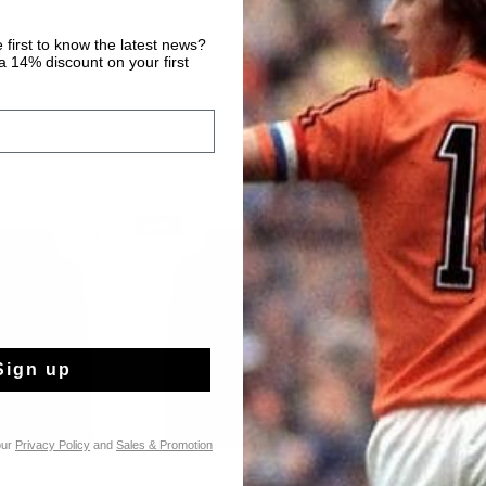
 first to know the latest news?
 14% discount on your first
sale
sale
Sign up
our
Privacy Policy
and
Sales & Promotion