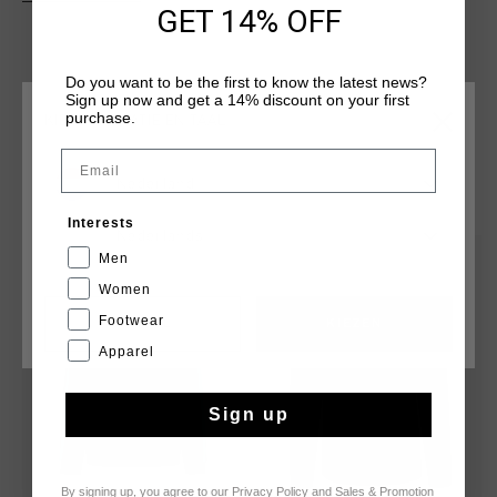
activiteiten met stijl en comfort.
GET 14% OFF
Do you want to be the first to know the latest news?
Sign up now and get a 14% discount on your first
purchase.
KIES JE LOCATIE EN TAAL
Email
Nederland
DIT VIND JE MISSCHIEN OOK LEUK
Interests
Nederlands
Men
sale
sale
Women
Footwear
CANCEL
KIEZEN
Apparel
Sign up
By signing up, you agree to our
Privacy Policy
and
Sales & Promotion