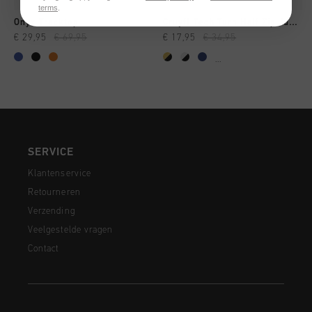
terms
.
Onyx Tracktop
Cruyff Tech Turn Half Zip Junior
€ 29,95
€ 69,95
€ 17,95
€ 34,95
...
SERVICE
Klantenservice
Retourneren
Verzending
Veelgestelde vragen
Contact