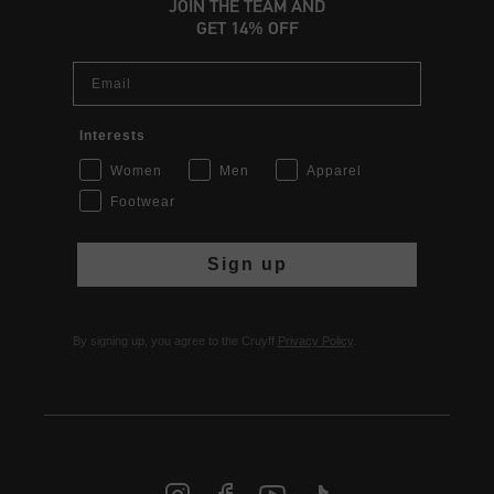
JOIN THE TEAM AND
GET 14% OFF
Email
Interests
Women
Men
Apparel
Footwear
Sign up
By signing up, you agree to the Cruyff
Privacy Policy
.