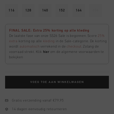
116
128
140
152
164
176
FINAL SALE: Extra 25% korting op alle kleding
De laatste fase van onze SS26 Sale is begonnen. Score
25%
extra
korting op alle
kleding
in de Sale-categorie. De korting
wordt
automatisch
verrekend in de
checkout
. Zolang de
voorraad strekt. Klik
hier
om de algemene voorwaarden te
bekijken
VOEG TOE AAN WINKELWAGEN
Gratis verzending vanaf €79,95
14 dagen eenvoudig retourneren