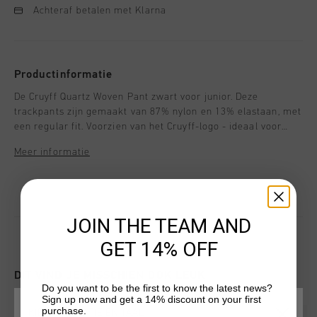
Achteraf betalen met Klarna
Productinformatie
De Cruyff Quartz Woven Pant zwart voor junior. Deze
trackpants zijn gemaakt van 87% nylon en 13% elastaan, met
een regular fit. Voorzien van het Cruyff-logo - ideaal voor
comfortabele en stijlvolle outfits.
Meer informatie
JOIN THE TEAM AND
GET 14% OFF
DIT VIND JE MISSCHIEN OOK LEUK
Do you want to be the first to know the latest news?
Sign up now and get a 14% discount on your first
purchase.
KIES JE LOCATIE EN TAAL