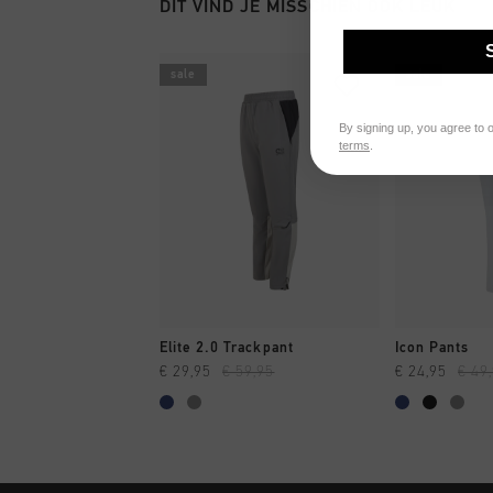
DIT VIND JE MISSCHIEN OOK LEUK
sale
sale
By signing up, you agree to 
terms
.
SNEL SHOPPEN
SNEL
Elite 2.0 Trackpant
Icon Pants
€ 29,95
€ 59,95
€ 24,95
€ 49