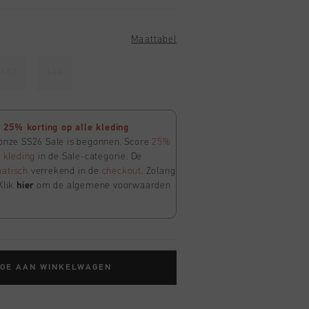
Maattabel
152
164
25% korting op alle kleding
 onze SS26 Sale is begonnen. Score
25%
e
kleding
in de Sale-categorie. De
atisch
verrekend in de
checkout
. Zolang
Klik
hier
om de algemene voorwaarden
TOE AAN WINKELWAGEN