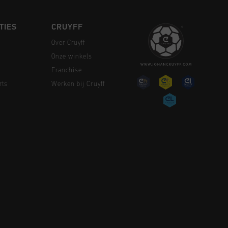
TIES
CRUYFF
Over Cruyff
Onze winkels
Franchise
rts
Werken bij Cruyff