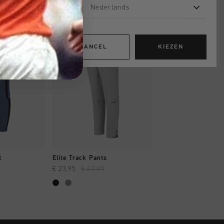
Nederlands
sale
sale
CANCEL
KIEZEN
OPPEN
SNEL SHOPPEN
SNEL SHOP
t
Elite Track Pants
Quartz Pant
€ 23,95
€ 47,95
€ 38,00
€ 64,95