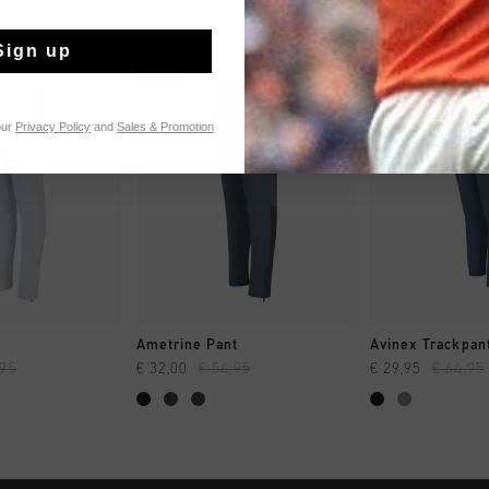
Sign up
sale
sale
our
Privacy Policy
and
Sales & Promotion
 SHOPPEN
SNEL SHOPPEN
SNEL SH
Ametrine Pant
Avinex Trackpan
,95
€ 32,00
€ 54,95
€ 29,95
€ 64,95