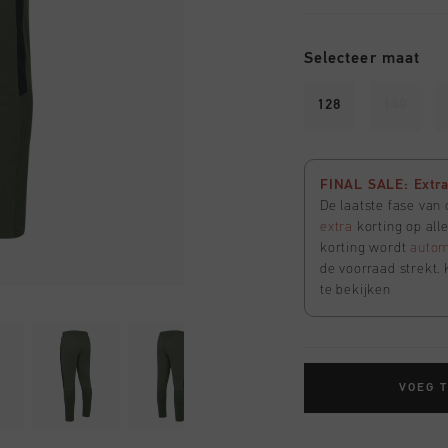
Selecteer maat
128
140
FINAL SALE: Extra 
De laatste fase van
extra
korting op all
korting wordt
autom
de voorraad strekt. 
te bekijken
VOEG 