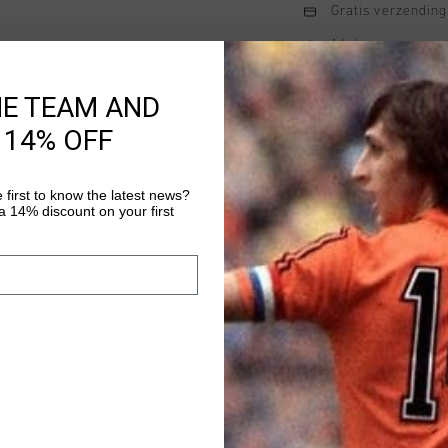
Gratis verzending
14 dagen eenvoud
Achteraf betalen
HE TEAM AND
 14% OFF
Productinformatie
 first to know the latest news?
De Cruyff Training Pa
 14% discount on your first
olijfgroen. Een Train
tailleband, getailleer
materiaal is voorzien
Meer informatie
ademend, vochtafdrij
sneldrogend. Het zach
niet langs de huid sch
uitgerust met twee zi
silicone C-Lion logo 
panelen langs de pijp