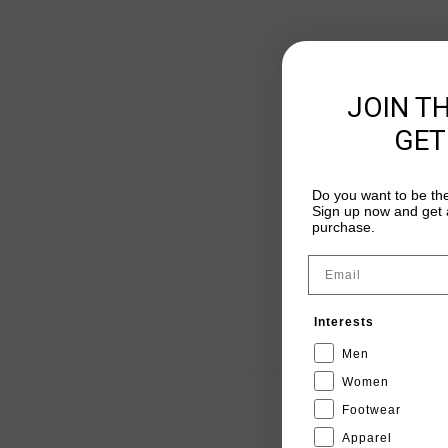
JOIN T
GET
Do you want to be the
Sign up now and get a
purchase.
Email
Interests
Men
Women
Footwear
Apparel