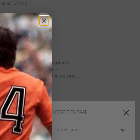
 vanaf €79,95
ig retourneren
 met Klarna
nts voor kinderen in het zwart met
ingsbroek met een elastische
de pijpen en trekkoorden. Het polyester
 van Cruyff Turn technologie en is
vend, temperatuurregulerend en
te materiaal zorgt dat het materiaal
uurt tijdens inspanning. De broek is
jzakken met rits. Verrijkt met een
KIES JE LOCATIE EN TAAL
op het linkerbeen en contrasterende
en.
Nederland