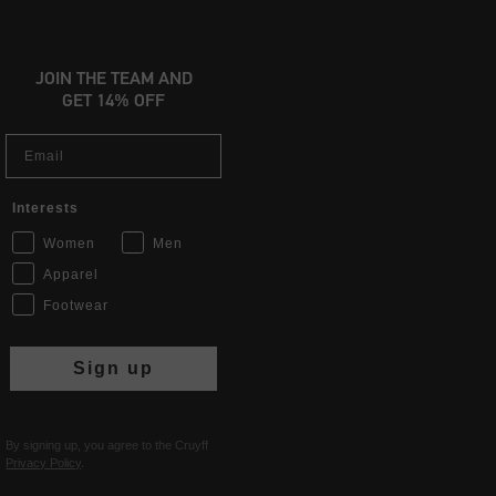
JOIN THE TEAM AND
GET 14% OFF
Email
Interests
Women
Men
Apparel
Footwear
Sign up
By signing up, you agree to the Cruyff
Privacy Policy
.