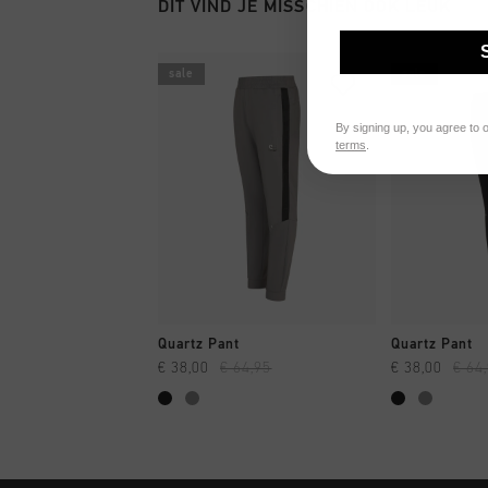
DIT VIND JE MISSCHIEN OOK LEUK
sale
sale
By signing up, you agree to 
terms
.
SNEL SHOPPEN
SNEL
Quartz Pant
Quartz Pant
€ 38,00
€ 64,95
€ 38,00
€ 64