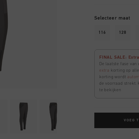
Selecteer maat
116
128
FINAL SALE: Extra 
De laatste fase van
extra
korting op all
korting wordt
autom
de voorraad strekt. 
te bekijken
VOEG 