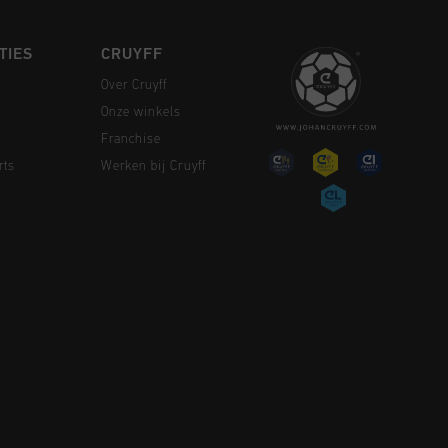
TIES
CRUYFF
Over Cruyff
Onze winkels
Franchise
rts
Werken bij Cruyff