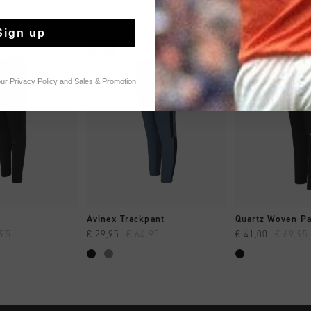
Sign up
sale
sale
our
Privacy Policy
and
Sales & Promotion
 SHOPPEN
SNEL SHOPPEN
SNEL SH
Avinex Trackpant
Quartz Woven Pa
,95
€ 29,95
€ 64,95
€ 41,00
€ 69,95