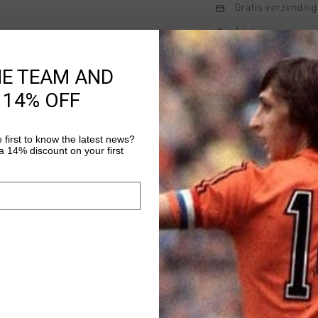
Gratis verzending
14 dagen eenvoud
Achteraf betalen
HE TEAM AND
 14% OFF
Productinformatie
 first to know the latest news?
De Cruyff Ametrine Pa
 14% discount on your first
fit trainingsbroek is
elastaan en biedt een
pasvorm. Voorzien van
Meer informatie
voorkant en reflecter
Ideaal voor workouts
sportieve look.