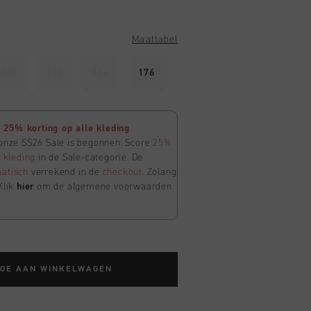
Maattabel
140
152
164
176
25% korting op alle kleding
 onze SS26 Sale is begonnen. Score
25%
e
kleding
in de Sale-categorie. De
atisch
verrekend in de
checkout
. Zolang
Klik
hier
om de algemene voorwaarden
TOE AAN WINKELWAGEN