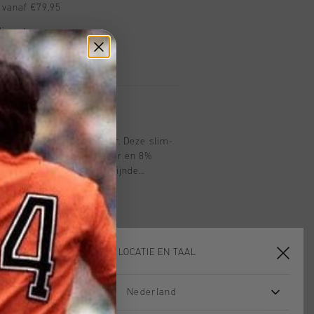
 vanaf €79,95
ig retourneren
 met Klarna
nt in Charcoal voor junior. Deze slim-
 gemaakt van 92% polyester en 8%
 comfortabele, gestroomlijnde
 ritssluitingen, het Cruyff-logo op de
ende details voor extra zichtbaarheid.
 of casual wear - met een moderne,
KIES JE LOCATIE EN TAAL
Nederland