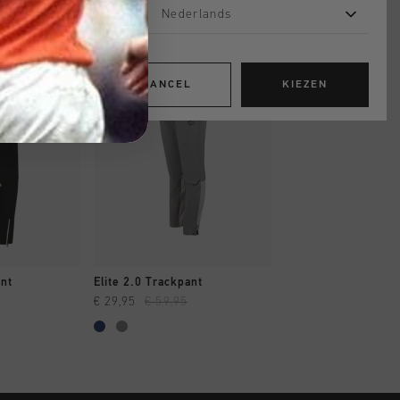
Nederlands
sale
sale
CANCEL
KIEZEN
OPPEN
SNEL SHOPPEN
SNEL SHOP
nt
Elite 2.0 Trackpant
Avinex Trackpant
€ 29,95
€ 59,95
€ 29,95
€ 64,95