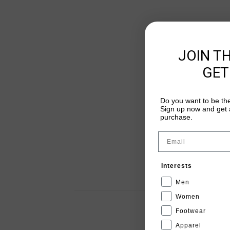
JOIN T
GET
Do you want to be the
Sign up now and get a
purchase.
Email
Interests
Men
Women
Footwear
Apparel