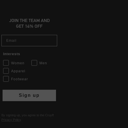
JOIN THE TEAM AND
GET 14% OFF
Email
Interests
Women
Men
Apparel
Footwear
Sign up
By signing up, you agree to the Cruyff
Privacy Policy
.