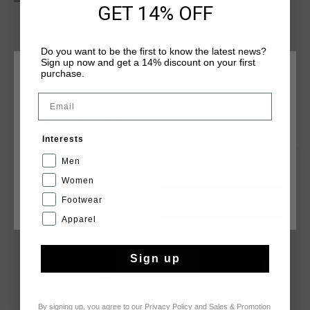
casual wear and active pursuits. Whether relaxing or on the
GET 14% OFF
move, these shorts offer a stylish, comfortable option for
everyday wear.
Do you want to be the first to know the latest news?
Sign up now and get a 14% discount on your first
purchase.
KIES JE LOCATIE EN TAAL
Email
Nederland
DIT VIND JE MISSCHIEN OOK LEUK
Interests
Nederlands
Men
sale
sale
Women
Footwear
CANCEL
KIEZEN
Apparel
Sign up
By signing up, you agree to our
Privacy Policy
and
Sales & Promotion