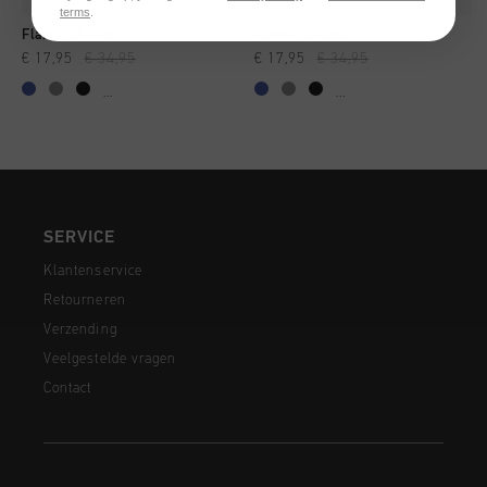
terms
.
Flame Shorts
Flame Shorts
€ 17,95
€ 34,95
€ 17,95
€ 34,95
...
...
SERVICE
Klantenservice
Retourneren
Verzending
Veelgestelde vragen
Contact