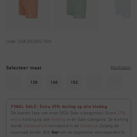
code:
CSAJ252002-500
Selecteer maat
Maattabel
116
128
140
152
164
176
FINAL SALE: Extra 25% korting op alle kleding
De laatste fase van onze SS26 Sale is begonnen. Score
25%
extra
korting op alle
kleding
in de Sale-categorie. De korting
wordt
automatisch
verrekend in de
checkout
. Zolang de
voorraad strekt. Klik
hier
om de algemene voorwaarden te