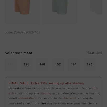
code:
CSAJ252002-401
Selecteer maat
Maattabel
116
128
140
152
164
176
FINAL SALE: Extra 25% korting op alle kleding
De laatste fase van onze SS26 Sale is begonnen. Score
25%
extra
korting op alle
kleding
in de Sale-categorie. De korting
wordt
automatisch
verrekend in de
checkout
. Zolang de
voorraad strekt. Klik
hier
om de algemene voorwaarden te