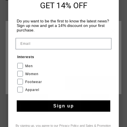
casual wear and active pursuits. Whether relaxing or on the
GET 14% OFF
move, these shorts offer a stylish, comfortable option for
everyday wear.
Do you want to be the first to know the latest news?
Sign up now and get a 14% discount on your first
purchase.
KIES JE LOCATIE EN TAAL
Email
Nederland
DIT VIND JE MISSCHIEN OOK LEUK
Interests
Nederlands
Men
sale
sale
Women
Footwear
CANCEL
KIEZEN
Apparel
Sign up
By signing up, you agree to our
Privacy Policy
and
Sales & Promotion