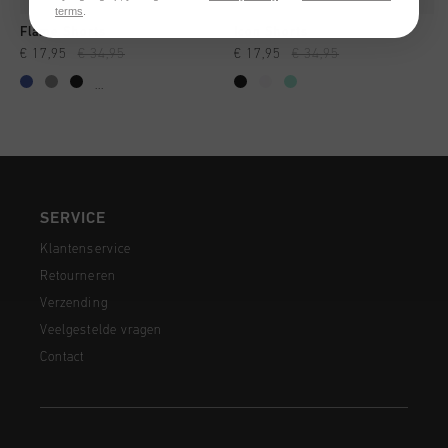
terms
.
Flame Shorts
Icon Shorts
€ 17,95
€ 34,95
€ 17,95
€ 34,95
...
SERVICE
Klantenservice
Retourneren
Verzending
Veelgestelde vragen
Contact