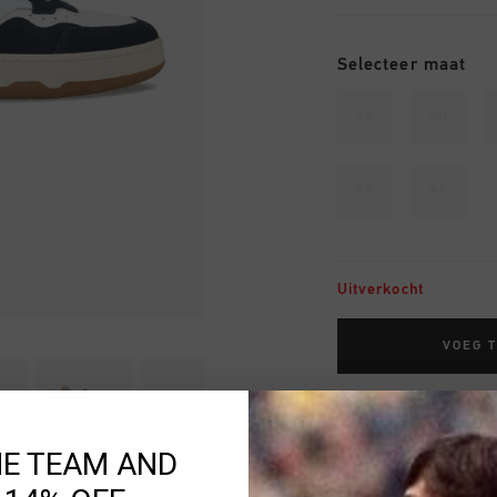
Selecteer maat
39
40
45
46
Uitverkocht
VOEG 
Gratis verzending
HE TEAM AND
14 dagen eenvoud