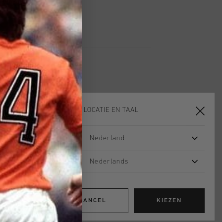
 met Klarna
KIES JE LOCATIE EN TAAL
sale
sale
Nederland
Nederlands
CANCEL
KIEZEN