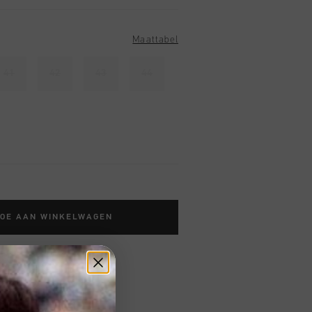
Maattabel
41
42
43
44
TOE AAN WINKELWAGEN
 vanaf €79,95
ig retourneren