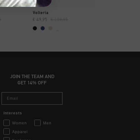
OPPEN
SNEL SHOPPEN
SNEL SHOP
Volteria
Volteria
5
€ 49,95
€ 109,95
€ 65,00
€ 109,95
...
...
JOIN THE TEAM AND
GET 14% OFF
Email
Interests
Women
Men
Apparel