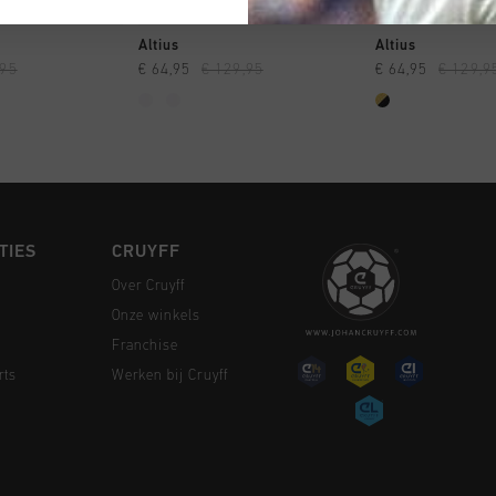
 SHOPPEN
SNEL SHOPPEN
SNEL SH
Altius
Altius
,95
€ 64,95
€ 129,95
€ 64,95
€ 129,9
TIES
CRUYFF
Over Cruyff
Onze winkels
Franchise
rts
Werken bij Cruyff