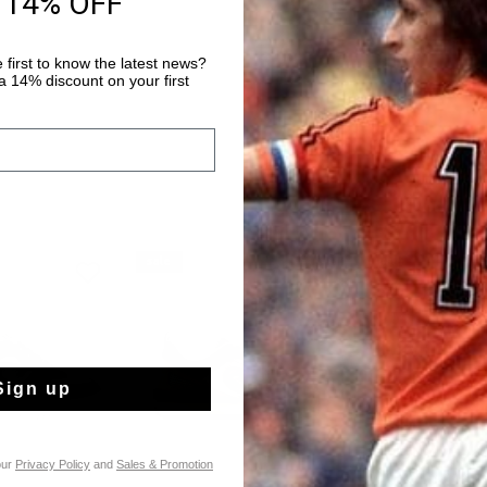
 14% OFF
Achteraf betalen
 first to know the latest news?
 14% discount on your first
sale
sale
Sign up
our
Privacy Policy
and
Sales & Promotion