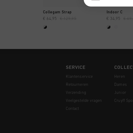
SNEL SHOPPEN
SNEL
Collegam Strap
Indoor C
€ 64,95
€ 129,95
€ 34,95
€ 69
SERVICE
COLLEC
Klantenservice
Heren
Retourneren
Dames
Verzending
Junior
Veelgestelde vragen
Cruyff Spo
Contact