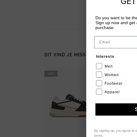
GET
Do you want to be the
Sign up now and get a
purchase.
Email
DIT VIND JE MISSCHIEN OOK LEUK
Interests
Men
sale
sale
Women
Footwear
Apparel
By signing up, you agree to 
terms
.