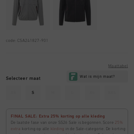
code:
CSA241827-901
Maattabel
Selecteer maat
XS
S
M
L
XL
XXL
FINAL SALE: Extra 25% korting op alle kleding
De laatste fase van onze SS26 Sale is begonnen. Score
25%
extra
korting op alle
kleding
in de Sale-categorie. De korting