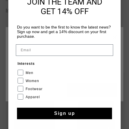
JOIN THE TEAM AND
inside for a soft feel. Features a regular fit. Hoodie is
equipped with a hood, enriched with a Cruyff logo on left
GET 14% OFF
Meer informatie
chest and an extra pocket. Features two insert pockets with
zippers. Composition: 92% polyester / 8% elastane
Do you want to be the first to know the latest news?
Sign up now and get a 14% discount on your first
purchase.
KIES JE LOCATIE EN TAAL
Email
Nederland
DIT VIND JE MISSCHIEN OOK LEUK
Interests
Nederlands
Men
sale
sale
Women
Footwear
CANCEL
KIEZEN
Apparel
Sign up