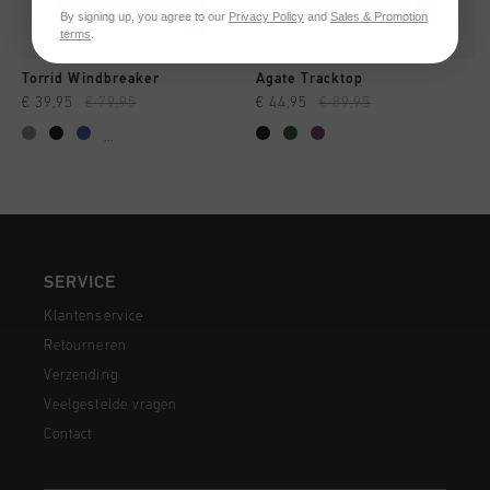
By signing up, you agree to our
Privacy Policy
and
Sales & Promotion
terms
.
Torrid Windbreaker
Agate Tracktop
€ 39,95
€ 79,95
€ 44,95
€ 89,95
...
SERVICE
Klantenservice
Retourneren
Verzending
Veelgestelde vragen
Contact