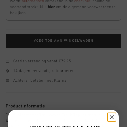
wordt
automatisch
verrekend in de
checkout
. Zolang de
voorraad strekt. Klik
hier
om de algemene voorwaarden te
bekijken
VOEG TOE AAN WINKELWAGEN
Gratis verzending vanaf €79,95
14 dagen eenvoudig retourneren
Achteraf betalen met Klarna
Productinformatie
Cruyff Montserrat Trail woven Track Top for men in light gray.
A hoodie made of polyester and elastane that is brushed