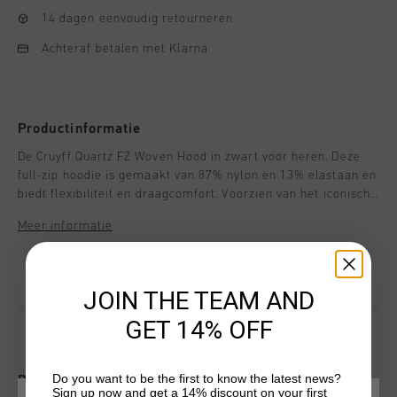
14 dagen eenvoudig retourneren
Achteraf betalen met Klarna
Productinformatie
De Cruyff Quartz FZ Woven Hood in zwart voor heren. Deze
full-zip hoodie is gemaakt van 87% nylon en 13% elastaan en
biedt flexibiliteit en draagcomfort. Voorzien van het iconische
Cruyff C Lion-logo - perfect voor loungen of casual wear.
Meer informatie
JOIN THE TEAM AND
GET 14% OFF
Do you want to be the first to know the latest news?
DIT VIND JE MISSCHIEN OOK LEUK
Sign up now and get a 14% discount on your first