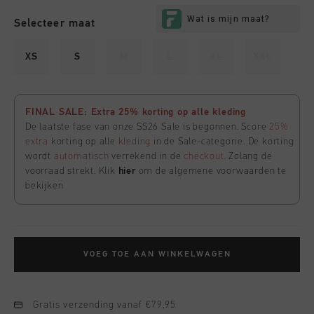
Selecteer maat
XS
S
M
L
XL
XXL
FINAL SALE: Extra 25% korting op alle kleding
De laatste fase van onze SS26 Sale is begonnen. Score
25%
extra
korting op alle
kleding
in de Sale-categorie. De korting
wordt
automatisch
verrekend in de
checkout
. Zolang de
voorraad strekt. Klik
hier
om de algemene voorwaarden te
bekijken
VOEG TOE AAN WINKELWAGEN
Gratis verzending vanaf €79,95