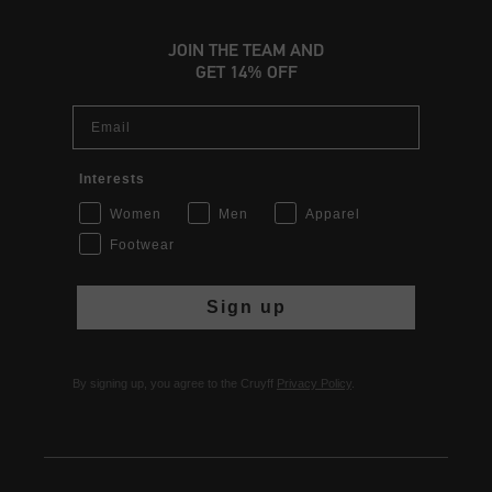
JOIN THE TEAM AND
GET 14% OFF
Email
Interests
Women
Men
Apparel
Footwear
Sign up
By signing up, you agree to the Cruyff
Privacy Policy
.