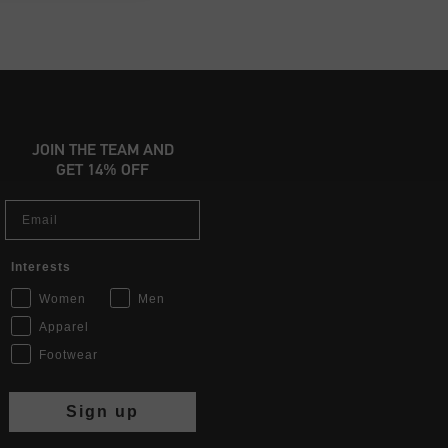
JOIN THE TEAM AND
GET 14% OFF
Email
Interests
Women
Men
Apparel
Footwear
Sign up