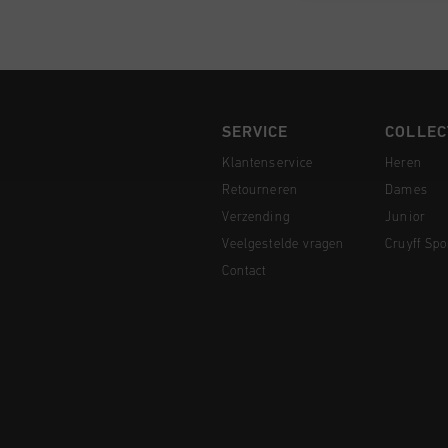
SERVICE
COLLEC
Klantenservice
Heren
Retourneren
Dames
Verzending
Junior
Veelgestelde vragen
Cruyff Spo
Contact