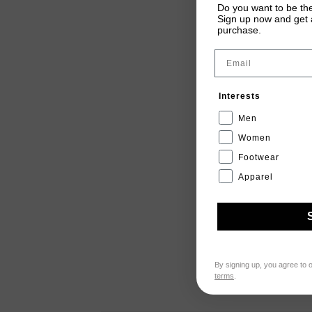
Do you want to be the
Sign up now and get a
purchase.
Email
Interests
Men
Women
Footwear
Apparel
By signing up, you agree to 
terms
.