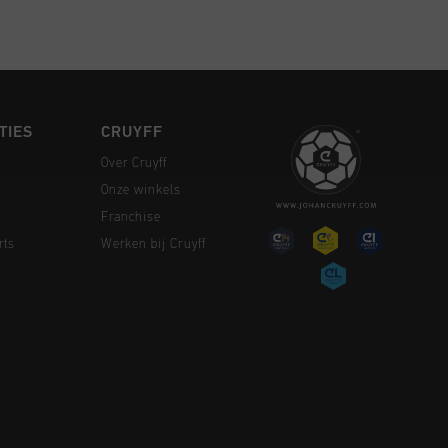
TIES
CRUYFF
Over Cruyff
Onze winkels
Franchise
rts
Werken bij Cruyff