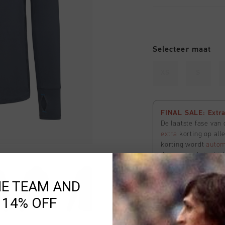
Selecteer maat
XS
S
FINAL SALE: Extra 
De laatste fase van
extra
korting op all
korting wordt
autom
de voorraad strekt. 
te bekijken
HE TEAM AND
 14% OFF
Uitverkocht