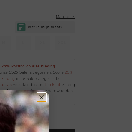
Maattabel
M
L
XL
XXL
25% korting op alle kleding
 onze SS26 Sale is begonnen. Score
25%
e
kleding
in de Sale-categorie. De
atisch
verrekend in de
checkout
. Zolang
Klik
hier
om de algemene voorwaarden