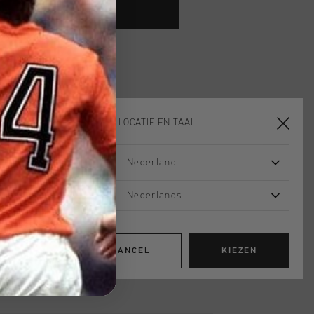
TOE AAN WINKELWAGEN
 vanaf €79,95
ig retourneren
 met Klarna
KIES JE LOCATIE EN TAAL
Nederland
sleeve top in charcoal, athletic piece
Nederlands
nd 17% elastane. Provides comfort
 any workout. With the iconic Cruyff
wer back.
CANCEL
KIEZEN