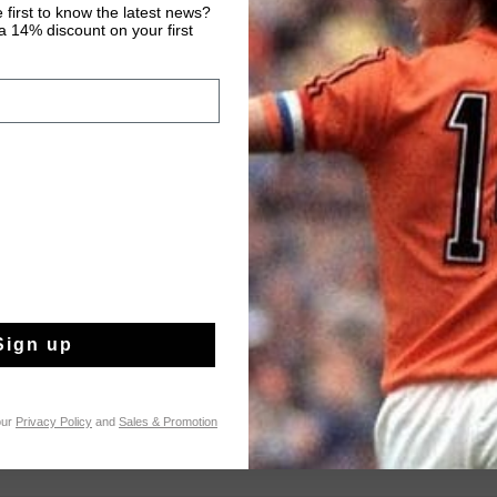
 first to know the latest news?
VOEG 
 14% discount on your first
Gratis verzending
14 dagen eenvoud
Achteraf betalen
Productinformatie
Cruyff Metabolic long 
from 83% polyester a
Sign up
and flexibility during
Sports logo on the lo
Meer informatie
our
Privacy Policy
and
Sales & Promotion