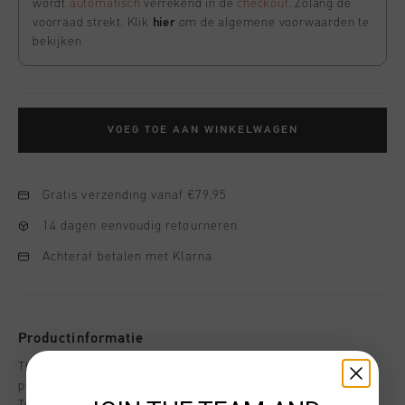
wordt
automatisch
verrekend in de
checkout
. Zolang de
voorraad strekt. Klik
hier
om de algemene voorwaarden te
bekijken
VOEG TOE AAN WINKELWAGEN
Gratis verzending vanaf €79,95
14 dagen eenvoudig retourneren
Achteraf betalen met Klarna
Productinformatie
The Pro Tee in black and lime, athletic piece from 95%
polyester and 5% elastane. Regular fit and superior comfort