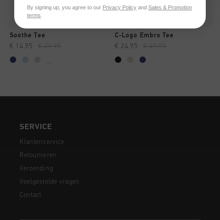
By signing up, you agree to our
Privacy Policy
and
Sales & Promotion
terms
.
Soothe Tee
C-Logo Embro Tee
€ 14,95
€ 29,95
€ 24,95
€ 49,95
...
SERVICE
Klantenservice
Retourneren
Verzending
Veelgestelde vragen
Contact