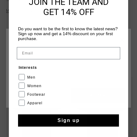
JOIN THE TEAM AND
Tee, features Cruyff Sports branding image on the chest.
Perfect for both casual wear and light activities.
GET 14% OFF
Meer informatie
Do you want to be the first to know the latest news?
Sign up now and get a 14% discount on your first
purchase.
KIES JE LOCATIE EN TAAL
Email
Nederland
DIT VIND JE MISSCHIEN OOK LEUK
Interests
Nederlands
Men
sale
sale
Women
Footwear
CANCEL
KIEZEN
Apparel
Sign up