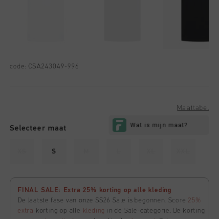
code:
CSA243049-996
Maattabel
Selecteer maat
XS
S
M
L
XL
XXL
FINAL SALE: Extra 25% korting op alle kleding
De laatste fase van onze SS26 Sale is begonnen. Score
25%
extra
korting op alle
kleding
in de Sale-categorie. De korting