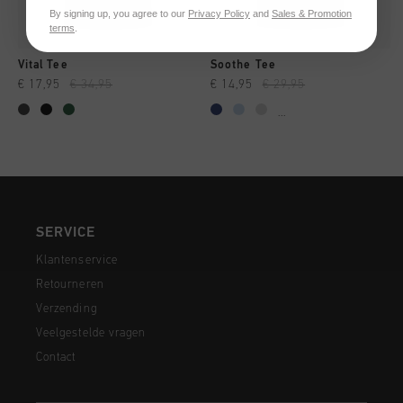
By signing up, you agree to our
Privacy Policy
and
Sales & Promotion
terms
.
Vital Tee
Soothe Tee
€ 17,95
€ 34,95
€ 14,95
€ 29,95
...
SERVICE
Klantenservice
Retourneren
Verzending
Veelgestelde vragen
Contact