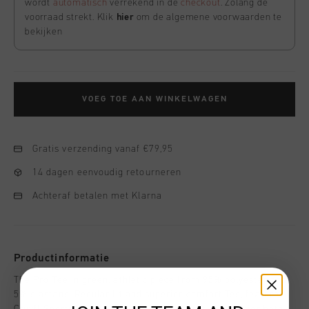
wordt
automatisch
verrekend in de
checkout
. Zolang de
voorraad strekt. Klik
hier
om de algemene voorwaarden te
bekijken
VOEG TOE AAN WINKELWAGEN
Gratis verzending vanaf €79,95
14 dagen eenvoudig retourneren
Achteraf betalen met Klarna
Productinformatie
The Pro Tee in green, athletic piece from 95% polyester and
5% elastane. Regular fit and superior comfort Tee, features