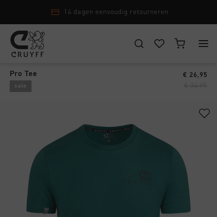
Scoor nu & betaal achteraf met Klarna
T-Shirts & Polo's
›
KIES JE LOCATIE EN TAAL
Pro Tee
€ 26,95
New Arrivals
€ 34,95
sale
Nederland
Alle New Arrivals
Heren
Nederlands
Men
Alle Heren
Dames
Schoenen
CANCEL
KIEZEN
Alle Dames
Junior
Kleding
Schoenen
Accessoires
Alle Junior
Accessoires
Kleding
New Arrivals
Schoenen