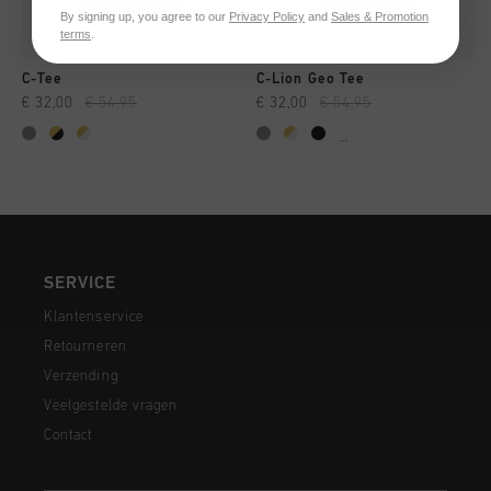
By signing up, you agree to our
Privacy Policy
and
Sales & Promotion
terms
.
C-Tee
C-Lion Geo Tee
€ 32,00
€ 54,95
€ 32,00
€ 54,95
...
SERVICE
Klantenservice
Retourneren
Verzending
Veelgestelde vragen
Contact