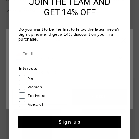
JOIN THE TEAM AND
cotton and 5% elastane, it offers a regular fit for everyday
comfort. The standout feature is the big C-lion emblem with
GET 14% OFF
Meer informatie
gold lurex embroidery against a cotton camo background on
the chest, adding a distinctive touch to this stylish tee.
Do you want to be the first to know the latest news?
Sign up now and get a 14% discount on your first
purchase.
KIES JE LOCATIE EN TAAL
Email
Nederland
DIT VIND JE MISSCHIEN OOK LEUK
Interests
Nederlands
Men
sale
sale
Women
Footwear
CANCEL
KIEZEN
Apparel
Sign up