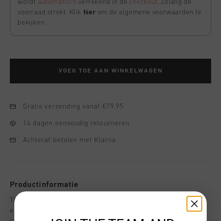
wordt
automatisch
verrekend in de
checkout
. Zolang de
voorraad strekt. Klik
hier
om de algemene voorwaarden te
bekijken
VOEG TOE AAN WINKELWAGEN
Gratis verzending vanaf €79,95
14 dagen eenvoudig retourneren
Achteraf betalen met Klarna
Productinformatie
The Kamuflaza Tee by Cruyff in black and gold blends
elegance with casual flair. Made from a soft blend of 95%