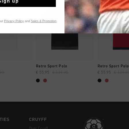
Sign up
our
Privacy Policy
and
Sales & Promotion
 SHOPPEN
SNEL SHOPPEN
SNEL SH
Retro Sport Polo
Retro Sport Polo
,95
€ 55,95
€ 139,95
€ 55,95
€ 139,9
TIES
CRUYFF
Over Cruyff