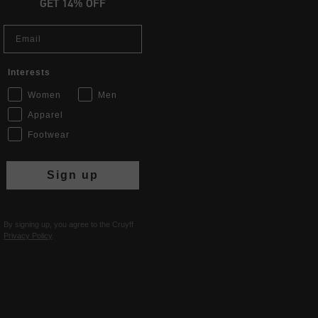
GET 14% OFF
Email
Interests
Women
Men
Apparel
Footwear
Sign up
By signing up, you agree to the Cruyff
Privacy Policy
.