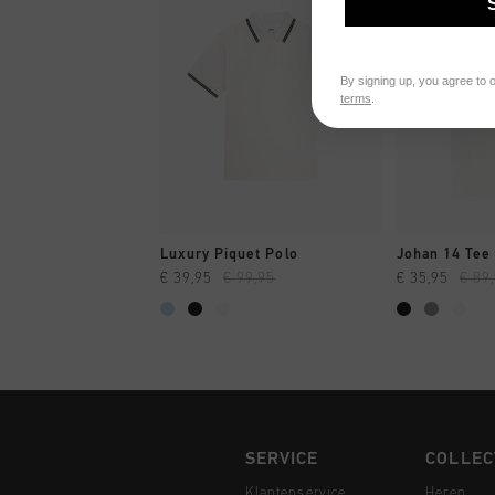
By signing up, you agree to 
terms
.
SNEL SHOPPEN
SNEL
Luxury Piquet Polo
Johan 14 Tee
€ 39,95
€ 99,95
€ 35,95
€ 89
SERVICE
COLLEC
Klantenservice
Heren