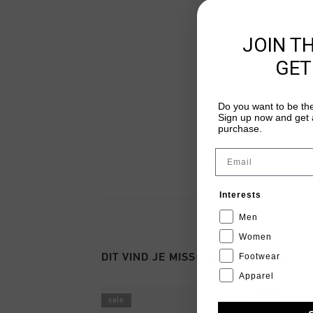
JOIN T
GET
Do you want to be the
Sign up now and get a
purchase.
Email
Interests
Men
Women
DIT VIND JE MISSCHIEN OOK LEUK
Footwear
Apparel
sale
sale