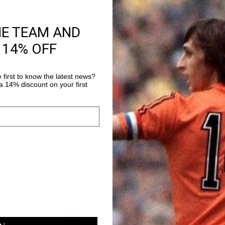
HE TEAM AND
Productinformatie
 14% OFF
Johan Shirt in White. 
collar. This shirt feat
 first to know the latest news?
chest pocket on the l
 14% discount on your first
above it. The button c
Meer informatie
timeless piece.
sale
sale