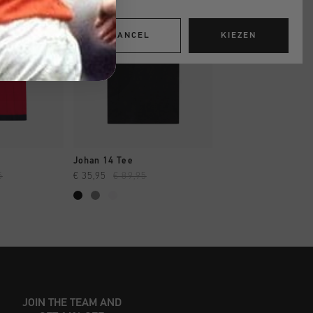
CANCEL
KIEZEN
OPPEN
SNEL SHOPPEN
SNEL SHOP
Johan 14 Tee
Luxury Piquet Polo
5
€ 35,95
€ 89,95
€ 39,95
€ 99,95
JOIN THE TEAM AND