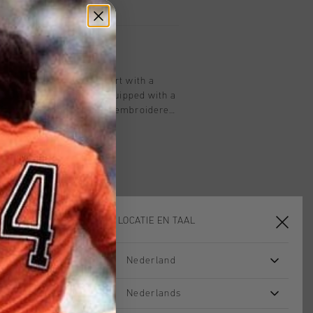
A luxurious regular-fit shirt with a
ures a classic fit and is equipped with a
eft, with the J.C. branding embroidered
losure adds a refined touch to this
KIES JE LOCATIE EN TAAL
Nederland
Nederlands
sale
sale