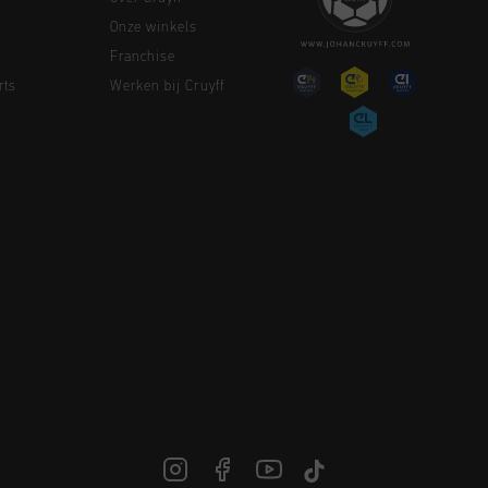
Onze winkels
Franchise
rts
Werken bij Cruyff