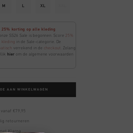
M
L
XL
XXL
25% korting op alle kleding
 onze SS26 Sale is begonnen. Score
25%
e
kleding
in de Sale-categorie. De
atisch
verrekend in de
checkout
. Zolang
Klik
hier
om de algemene voorwaarden
TOE AAN WINKELWAGEN
 vanaf €79,95
ig retourneren
 met Klarna