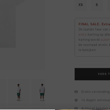
XS
S
FINAL SALE: Extra 
De laatste fase van
extra
korting op all
korting wordt
autom
de voorraad strekt. 
te bekijken
VOEG 
Gratis verzending
14 dagen eenvoud
Achteraf betalen