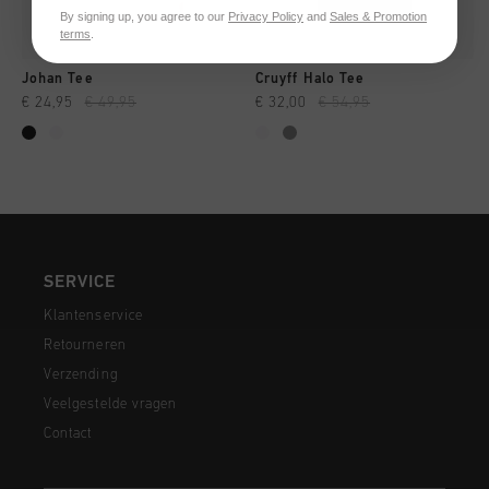
By signing up, you agree to our
Privacy Policy
and
Sales & Promotion
terms
.
Johan Tee
Cruyff Halo Tee
€ 24,95
€ 49,95
€ 32,00
€ 54,95
SERVICE
Klantenservice
Retourneren
Verzending
Veelgestelde vragen
Contact