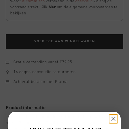
wordt
automatisch
verrekend in de
checkout
. Zolang de
voorraad strekt. Klik
hier
om de algemene voorwaarden te
bekijken
VOEG TOE AAN WINKELWAGEN
Gratis verzending vanaf €79,95
14 dagen eenvoudig retourneren
Achteraf betalen met Klarna
Productinformatie
Het Johan Cruyff Footballer Of The Year Tee in wit voor
heren. Retro graphic T-shirt ter ere van een van de grootste