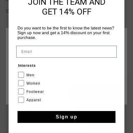
JOIN THE TEAM AND
legendes van het voetbal. Gemaakt van premium katoen voor
ongeëvenaard comfort en duurzaamheid, met een retro felt
GET 14% OFF
Meer informatie
flock-print die zorgt voor een authentieke vintage uitstraling.
Do you want to be the first to know the latest news?
Sign up now and get a 14% discount on your first
purchase.
KIES JE LOCATIE EN TAAL
Email
Nederland
DIT VIND JE MISSCHIEN OOK LEUK
Interests
Nederlands
Men
sale
sale
Women
Footwear
CANCEL
KIEZEN
Apparel
Sign up