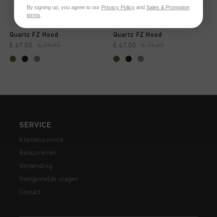
By signing up, you agree to our
Privacy Policy
and
Sales & Promotion
terms
.
Quartz FZ Hood
Quartz FZ Hood
€ 47,00
€ 79,95
€ 47,00
€ 79,95
SERVICE
Klantenservice
Retourneren
Verzending
Veelgestelde vragen
Contact