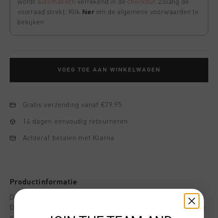
wordt
automatisch
verrekend in de
checkout
. Zolang de
voorraad strekt. Klik
hier
om de algemene voorwaarden te
bekijken
VOEG TOE AAN WINKELWAGEN
Gratis verzending vanaf €79,95
14 dagen eenvoudig retourneren
Achteraf betalen met Klarna
Productinformatie
De Cruyff Quartz Fleece OTH Hoodie in zwart voor heren.
Deze comfortabele hoodie is gemaakt van 80% nylon en 20%