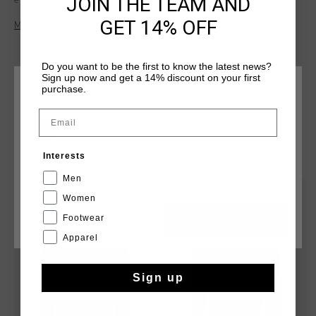
JOIN THE TEAM AND
elastaan en biedt een flexibele en aangename pasvorm.
Voorzien van het iconische Cruyff C Lion-logo op de borst.
GET 14% OFF
Meer informatie
Perfect voor loungen of casual gebruik.
Do you want to be the first to know the latest news?
Sign up now and get a 14% discount on your first
purchase.
KIES JE LOCATIE EN TAAL
Email
Nederland
DIT VIND JE MISSCHIEN OOK LEUK
Interests
Nederlands
Men
sale
sale
Women
Footwear
CANCEL
KIEZEN
Apparel
Sign up