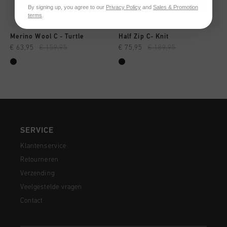
By signing up, you agree to our
Privacy Policy
and
Sales & Promotion
terms
.
Merino Wool C - Turtle
Half Zip C- Knit
€ 63,95
€ 159,95
€ 75,95
€ 189,95
SERVICE
Klantenservice
Retourneren
Verzending
Veelgestelde vragen
Contact