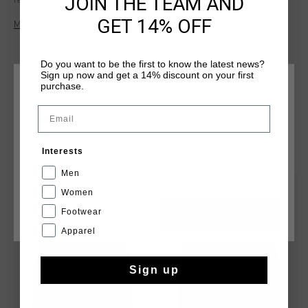
JOIN THE TEAM AND
features a regular fit and a classic collar. The "Ballon d'Or"
details embroidered on the left chest add a subtle yet stylish
GET 14% OFF
Meer informatie
touch.
Do you want to be the first to know the latest news?
Sign up now and get a 14% discount on your first
purchase.
KIES JE LOCATIE EN TAAL
Email
Nederland
DIT VIND JE MISSCHIEN OOK LEUK
Interests
Nederlands
Men
sale
sale
Women
Footwear
CANCEL
KIEZEN
Apparel
Sign up