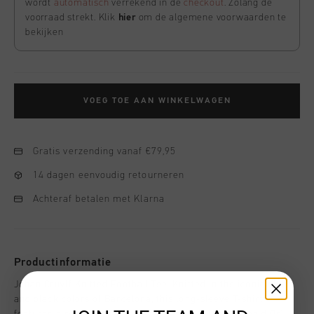
wordt
automatisch
verrekend in de
checkout
. Zolang de
voorraad strekt. Klik
hier
om de algemene voorwaarden te
bekijken
VOEG TOE AAN WINKELWAGEN
Gratis verzending vanaf €79,95
14 dagen eenvoudig retourneren
Achteraf betalen met Klarna
Productinformatie
Johan Cruyff Knitted Football Tee. Knitted in the iconic blue
and black colors of Barcelona, this long-sleeve T-shirt