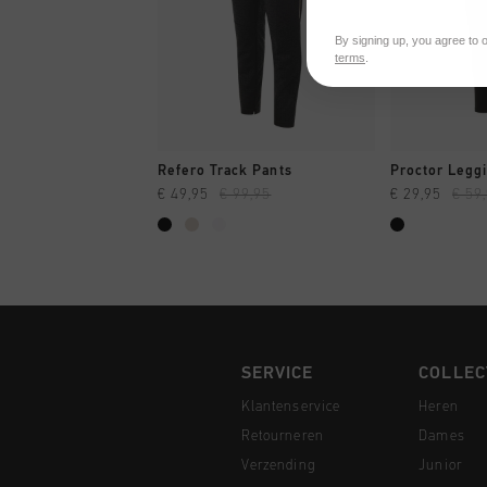
By signing up, you agree to 
terms
.
SNEL SHOPPEN
SNEL
Refero Track Pants
Proctor Legg
€ 49,95
€ 99,95
€ 29,95
€ 59
SERVICE
COLLEC
Klantenservice
Heren
Retourneren
Dames
Verzending
Junior