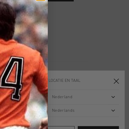
 vanaf €79,95
ig retourneren
 met Klarna
KIES JE LOCATIE EN TAAL
Nederland
sale
sale
Nederlands