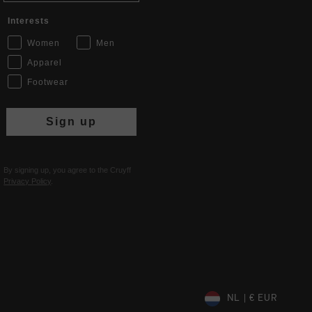
Interests
Women
Men
Apparel
Footwear
Sign up
By signing up, you agree to the Cruyff
Privacy Policy
.
NL | € EUR