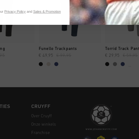
our
Privacy Policy
and
Sales & Promotion
 SHOPPEN
SNEL SHOPPEN
SNEL SH
ing
Funello Trackpants
Torrid Track Pan
,95
€ 49,95
€ 99,95
€ 29,95
€ 59,95
...
TIES
CRUYFF
Over Cruyff
Onze winkels
Franchise