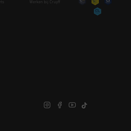
rts
Werken bij Cruyff