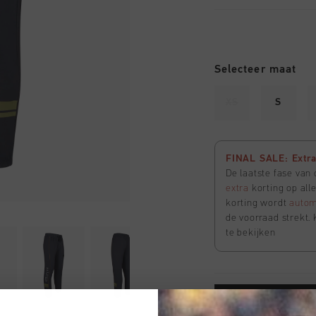
Selecteer maat
XS
S
FINAL SALE: Extra 
De laatste fase van
extra
korting op all
korting wordt
autom
de voorraad strekt. 
te bekijken
VOEG 