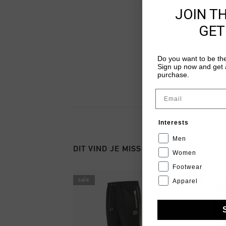
JOIN T
GET
Do you want to be the
Sign up now and get a
purchase.
Email
Interests
Men
DIT VIND JE MISSCHIEN OOK LEUK
Women
Footwear
sale
sale
Apparel