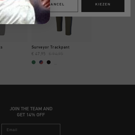
CANCEL
KIEZEN
OPPEN
SNEL SHOPPEN
SNEL SHOP
ts
Surveyor Trackpant
Surveyor Trackpant
€ 47,95
€ 94,95
€ 47,95
€ 94,95
...
...
JOIN THE TEAM AND
GET 14% OFF
Email