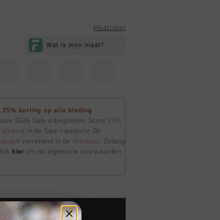
Maattabel
M
L
XL
XXL
25% korting op alle kleding
 onze SS26 Sale is begonnen. Score
25%
e
kleding
in de Sale-categorie. De
atisch
verrekend in de
checkout
. Zolang
Klik
hier
om de algemene voorwaarden
TOE AAN WINKELWAGEN