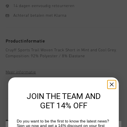
14 dagen eenvoudig retourneren
Achteraf betalen met Klarna
Productinformatie
Cruyff Sports Trail Woven Track Short in Mint and Cool Grey.
Composition: 92% Polyester / 8% Elastane
Meer informatie
JOIN THE TEAM AND
GET 14% OFF
Do you want to be the first to know the latest news?
DIT VIND JE MISSCHIEN OOK LEUK
Sign up now and get a 14% discount on your first