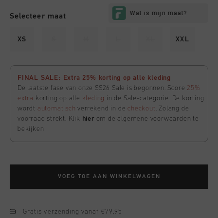
Selecteer maat
XS
S
M
L
XL
XXL
FINAL SALE: Extra 25% korting op alle kleding
De laatste fase van onze SS26 Sale is begonnen. Score
25%
extra
korting op alle
kleding
in de Sale-categorie. De korting
wordt
automatisch
verrekend in de
checkout
. Zolang de
voorraad strekt. Klik
hier
om de algemene voorwaarden te
bekijken
VOEG TOE AAN WINKELWAGEN
Gratis verzending vanaf €79,95