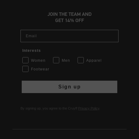
JOIN THE TEAM AND
GET 14% OFF
Email
Interests
Women
Men
Apparel
Footwear
Sign up
By signing up, you agree to the Cruyff
Privacy Policy
.