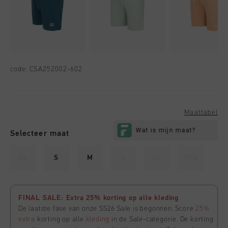
code:
CSA252002-602
Maattabel
Selecteer maat
XS
S
M
L
XL
XXL
FINAL SALE: Extra 25% korting op alle kleding
De laatste fase van onze SS26 Sale is begonnen. Score
25%
extra
korting op alle
kleding
in de Sale-categorie. De korting