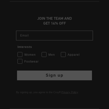
JOIN THE TEAM AND
GET 14% OFF
Email
Interests
Women
Men
Apparel
Footwear
Sign up
By signing up, you agree to the Cruyff
Privacy Policy
.