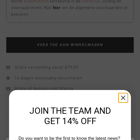
wordt
automatisch
verrekend in de
checkout
. Zolang de
voorraad strekt. Klik
hier
om de algemene voorwaarden te
bekijken
VOEG TOE AAN WINKELWAGEN
Gratis verzending vanaf €79,95
14 dagen eenvoudig retourneren
Achteraf betalen met Klarna
JOIN THE TEAM AND
GET 14% OFF
Do you want to be the first to know the latest news?