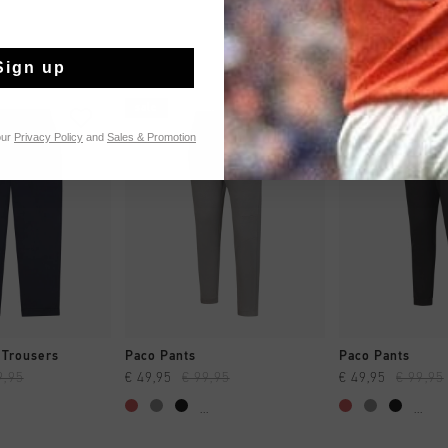
Sign up
sale
sale
our
Privacy Policy
and
Sales & Promotion
 SHOPPEN
SNEL SHOPPEN
SNEL SH
 Trousers
Paco Pants
Paco Pants
9,95
€ 49,95
€ 99,95
€ 49,95
€ 99,95
...
...