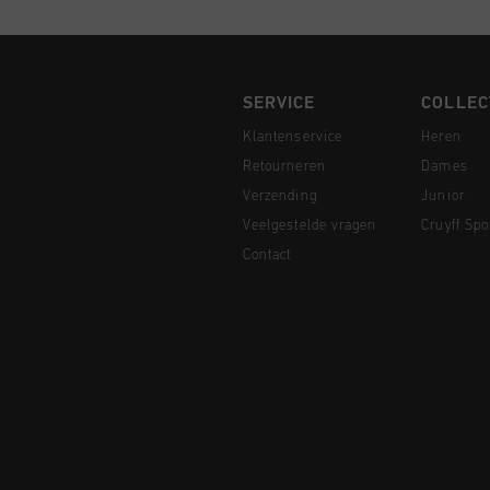
SERVICE
COLLEC
Klantenservice
Heren
Retourneren
Dames
Verzending
Junior
Veelgestelde vragen
Cruyff Spo
Contact