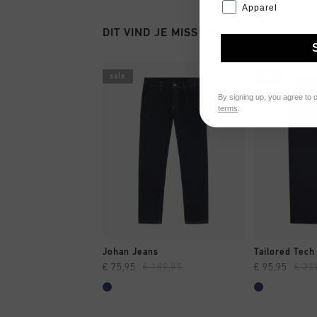
Apparel
DIT VIND JE MISSCHIEN OOK LEUK
sale
sale
By signing up, you agree to 
terms
.
SNEL SHOPPEN
SNEL
Johan Jeans
Tailored Tech
€ 75,95
€ 189,95
€ 95,95
€ 23