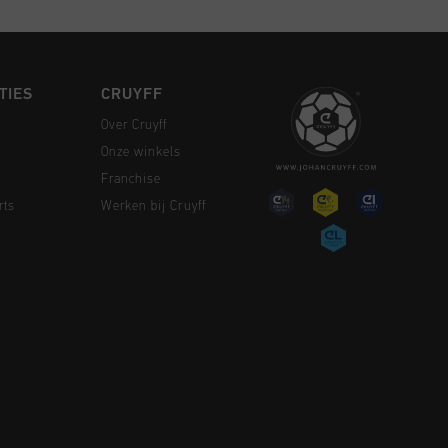
TIES
CRUYFF
Over Cruyff
Onze winkels
Franchise
rts
Werken bij Cruyff