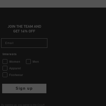
JOIN THE TEAM AND
GET 14% OFF
Email
Interests
Women
Men
Apparel
Footwear
Sign up
By signing up, you agree to the Cruyff