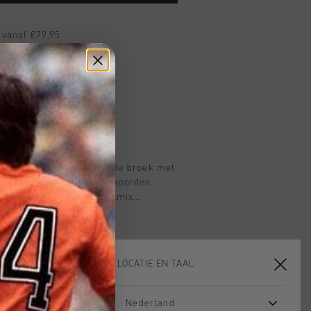
 vanaf €79,95
ig retourneren
 met Klarna
 Tech Broek in Zand. Rechte broek met
nt, knoopsluiting en trekkoorden.
teklas, comfortabele wolmix.
ol, 69,5% polyester, 0,5% gesponnen
KIES JE LOCATIE EN TAAL
Nederland