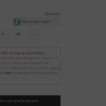
Maattabel
L
XL
XXL
25% korting op alle kleding
 onze SS26 Sale is begonnen. Score
25%
e
kleding
in de Sale-categorie. De
atisch
verrekend in de
checkout
. Zolang
Klik
hier
om de algemene voorwaarden
TOE AAN WINKELWAGEN