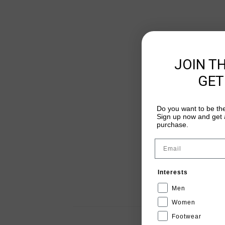
JOIN T
GET
Do you want to be the
Sign up now and get a
purchase.
Email
Interests
Men
Women
Footwear