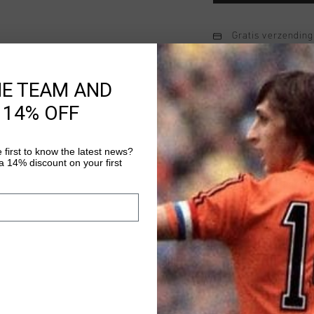
Gratis verzending
14 dagen eenvoud
HE TEAM AND
Achteraf betalen
 14% OFF
Productinformatie
 first to know the latest news?
 14% discount on your first
Johan Cruyff Tailored
plooien aan de voorka
Gemaakt van een eers
Samenstelling: 30% w
Meer informatie
polyester