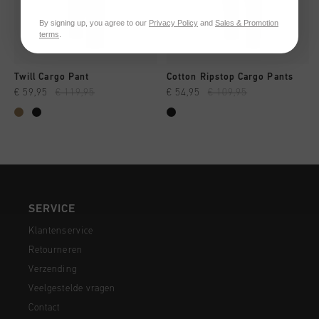
By signing up, you agree to our
Privacy Policy
and
Sales & Promotion
terms
.
Twill Cargo Pant
Cotton Ripstop Cargo Pants
€ 59,95
€ 119,95
€ 54,95
€ 109,95
SERVICE
Klantenservice
Retourneren
Verzending
Veelgestelde vragen
Contact