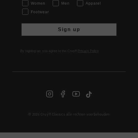
Women
Men
Apparel
Footwear
Sign up
By signing up, you agree to the Cruyff
Privacy Policy
.
© 2026 Cruyff Classics alle rechten voorbehouden
NL | € EUR
Login