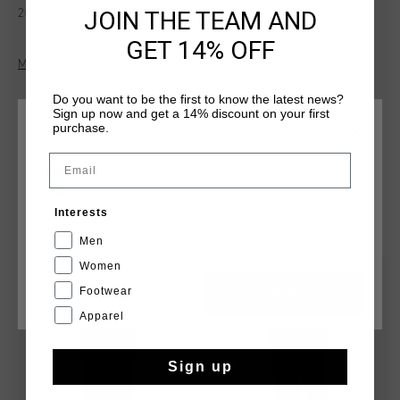
JOIN THE TEAM AND
20% Nylon, 3% Spandex
GET 14% OFF
Meer informatie
Do you want to be the first to know the latest news?
Sign up now and get a 14% discount on your first
purchase.
KIES JE LOCATIE EN TAAL
Email
Nederland
Interests
DIT VIND JE MISSCHIEN OOK LEUK
Nederlands
Men
Women
sale
sale
Footwear
CANCEL
KIEZEN
Apparel
Sign up