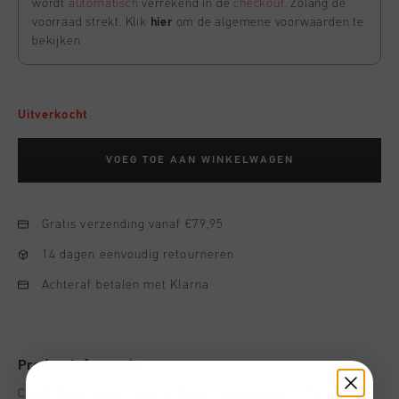
wordt
automatisch
verrekend in de
checkout
. Zolang de
voorraad strekt. Klik
hier
om de algemene voorwaarden te
bekijken
Uitverkocht
VOEG TOE AAN WINKELWAGEN
Gratis verzending vanaf €79,95
14 dagen eenvoudig retourneren
Achteraf betalen met Klarna
Productinformatie
Cruyff Zako Cargo Pants in Black. Composition: 77% Viscose,