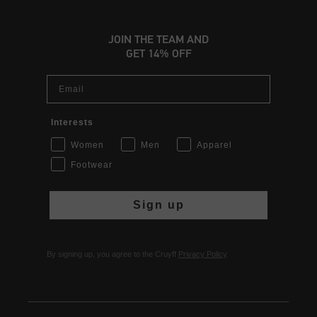
JOIN THE TEAM AND
GET 14% OFF
Email
Interests
Women
Men
Apparel
Footwear
Sign up
By signing up, you agree to the Cruyff
Privacy Policy
.