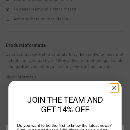
14 dagen eenvoudig retourneren
Achteraf betalen met Klarna
Productinformatie
De Check Bucket Hat in Ultimate Grey. Een stijlvolle hoed met
ruitpatroon, gemaakt van 100% polyester, met een glanzende
reliefopdruk van het logo en een gevoerde band aan de
binnenzijde. Ontworpen om bescherming en flair te bieden in
Meer informatie
elk seizoen.
JOIN THE TEAM AND
GET 14% OFF
Do you want to be the first to know the latest news?
DIT VIND JE MISSCHIEN OOK LEUK