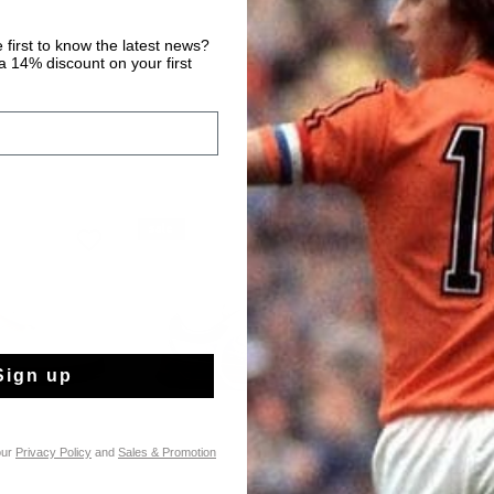
 first to know the latest news?
 14% discount on your first
sale
sale
Sign up
our
Privacy Policy
and
Sales & Promotion