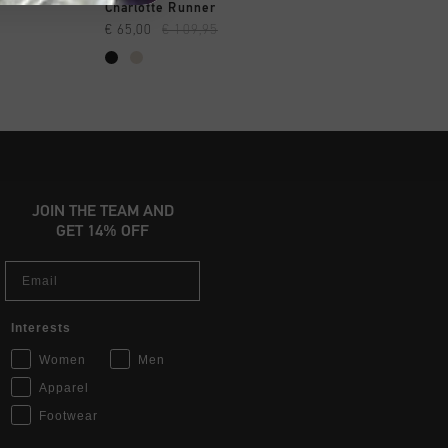
OPPEN
SNEL SHOPPEN
SNEL SHOP
Charlotte Runner
Indoor Royal
€ 65,00
€ 109,95
€ 44,95
€ 89,95
JOIN THE TEAM AND
GET 14% OFF
Email
Interests
Women
Men
Apparel
Footwear