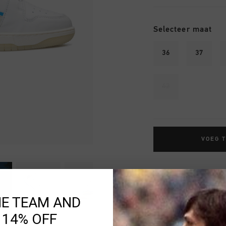
Selecteer maat
36
37
42
VOEG 
Gratis verzending
14 dagen eenvoud
HE TEAM AND
Achteraf betalen
 14% OFF