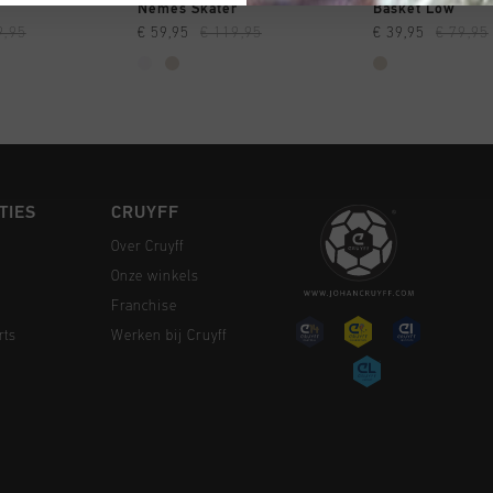
 SHOPPEN
SNEL SHOPPEN
SNEL SH
Nemes Skater
Basket Low
9,95
€ 59,95
€ 119,95
€ 39,95
€ 79,95
TIES
CRUYFF
Over Cruyff
Onze winkels
Franchise
rts
Werken bij Cruyff