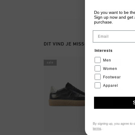
Do you want to be the
Sign up now and get a
purchase.
Email
DIT VIND JE MISSCHIEN OOK LEUK
Interests
Men
sale
sale
Women
Footwear
Apparel
By signing up, you agree to 
terms
.