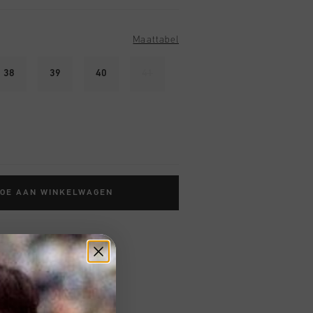
Maattabel
38
39
40
41
TOE AAN WINKELWAGEN
 vanaf €79,95
ig retourneren
 met Klarna