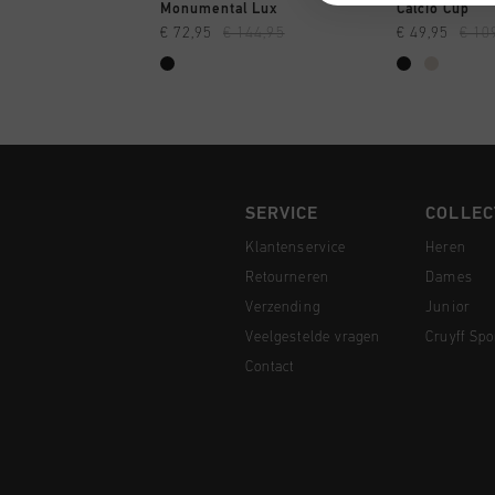
SNEL SHOPPEN
SNEL
Monumental Lux
Calcio Cup
€ 72,95
€ 144,95
€ 49,95
€ 10
SERVICE
COLLEC
Klantenservice
Heren
Retourneren
Dames
Verzending
Junior
Veelgestelde vragen
Cruyff Spo
Contact