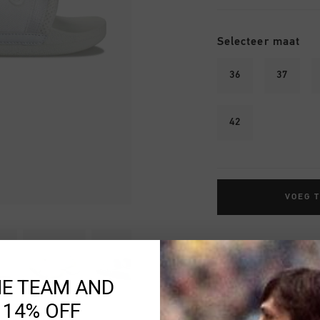
Selecteer maat
36
37
42
VOEG 
Gratis verzending
14 dagen eenvoud
HE TEAM AND
Achteraf betalen
 14% OFF