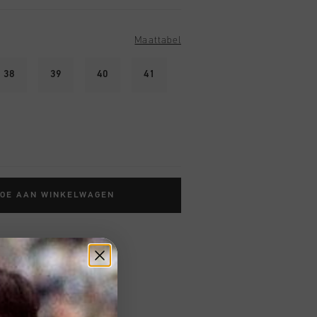
Maattabel
38
39
40
41
TOE AAN WINKELWAGEN
 vanaf €79,95
ig retourneren
 met Klarna