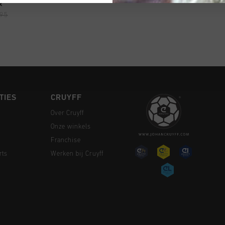
 SHOPPEN
x
,95
TIES
CRUYFF
Over Cruyff
Onze winkels
Franchise
rts
Werken bij Cruyff