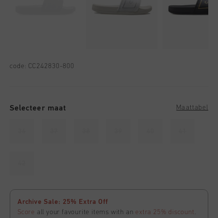
code:
CC242830-800
Selecteer maat
Maattabel
36
37
38
39
40
41
42
Archive Sale: 25% Extra Off
Score
all your favourite items with an
extra 25% discount
.