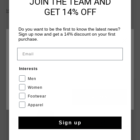
JOIN THE TEAM AND
GET 14% OFF
Meer informatie
Do you want to be the first to know the latest news?
Sign up now and get a 14% discount on your first
purchase.
KIES JE LOCATIE EN TAAL
Email
Nederland
DIT VIND JE MISSCHIEN OOK LEUK
Interests
Nederlands
Men
sale
sale
Women
Footwear
CANCEL
KIEZEN
Apparel
Sign up