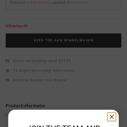
Discount
automatically
applied at
checkout
.
Uitverkocht
VOEG TOE AAN WINKELWAGEN
Gratis verzending vanaf €79,95
14 dagen eenvoudig retourneren
Achteraf betalen met Klarna
Productinformatie
Cruyff Aqua Copa Lux in Taupe. Composition: Gommata