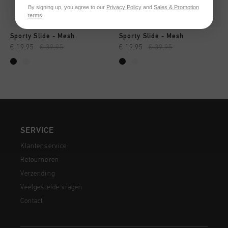
By signing up, you agree to our
Privacy Policy
and
Sales & Promotion
terms
.
Sporty Slide - Mesh
Sporty Slide - Mesh
€ 19,95
€ 39,95
€ 19,95
€ 39,95
SERVICE
Klantenservice
Retourneren
Verzending
Veelgestelde vragen
Contact