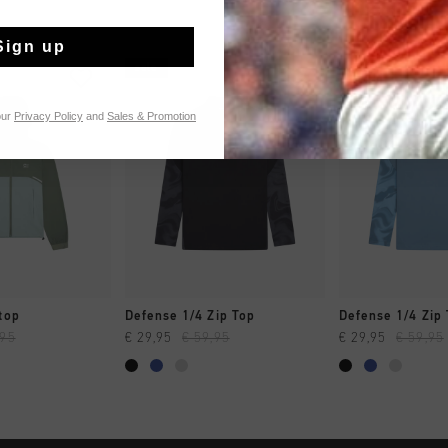
Sign up
sale
sale
our
Privacy Policy
and
Sales & Promotion
 SHOPPEN
SNEL SHOPPEN
SNEL SH
top
Defense 1/4 Zip Top
Defense 1/4 Zip
,95
€ 29,95
€ 59,95
€ 29,95
€ 59,95