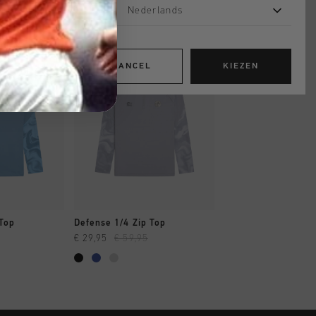
Nederlands
sale
CANCEL
KIEZEN
OPPEN
SNEL SHOPPEN
 Top
Defense 1/4 Zip Top
€ 29,95
€ 59,95