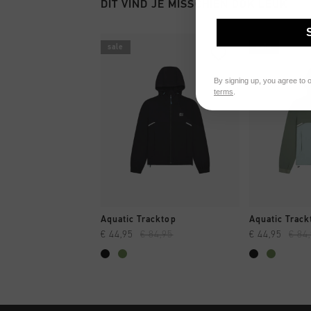
DIT VIND JE MISSCHIEN OOK LEUK
sale
sale
By signing up, you agree to 
terms
.
SNEL SHOPPEN
SNEL
Aquatic Tracktop
Aquatic Track
€ 44,95
€ 84,95
€ 44,95
€ 84