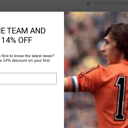
Gratis verzending
14 dagen eenvoud
Achteraf betalen
HE TEAM AND
 14% OFF
Productinformatie
 first to know the latest news?
De Cruyff Agate Track
 14% discount on your first
fit hoodie is gemaakt
flexibiliteit en comf
voor optimale ventila
Meer informatie
betere zichtbaarheid. D
eenvoudig aan- en uit
levensstijl.