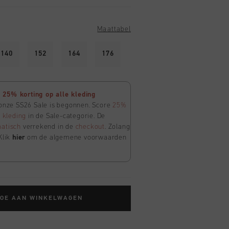
Maattabel
140
152
164
176
25% korting op alle kleding
 onze SS26 Sale is begonnen. Score
25%
e
kleding
in de Sale-categorie. De
atisch
verrekend in de
checkout
. Zolang
Klik
hier
om de algemene voorwaarden
TOE AAN WINKELWAGEN