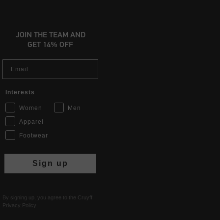
JOIN THE TEAM AND
GET 14% OFF
Email
Interests
Women
Men
Apparel
Footwear
Sign up
By signing up, you agree to the Cruyff
Privacy Policy
.