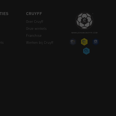
TIES
CRUYFF
Over Cruyff
Onze winkels
Franchise
rts
Werken bij Cruyff