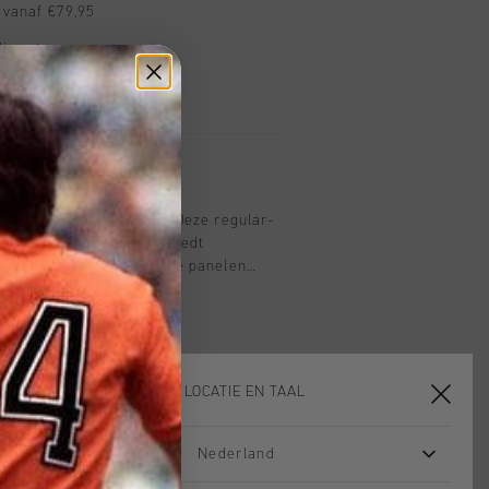
 vanaf €79,95
ig retourneren
 met Klarna
top in zwart voor junior. Deze regular-
 van 100% polyester en biedt
ort. Voorzien van ademende panelen
tie en reflecterende details voor
ankzij de volledige ritssluiting is hij
 te trekken - perfect voor een actieve
KIES JE LOCATIE EN TAAL
Nederland