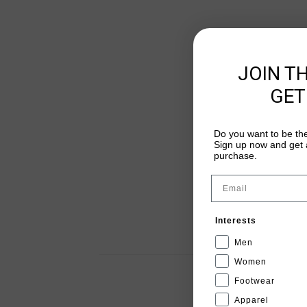
JOIN T
GET
Do you want to be the
Sign up now and get a
purchase.
Email
Interests
Men
Women
Footwear
Apparel