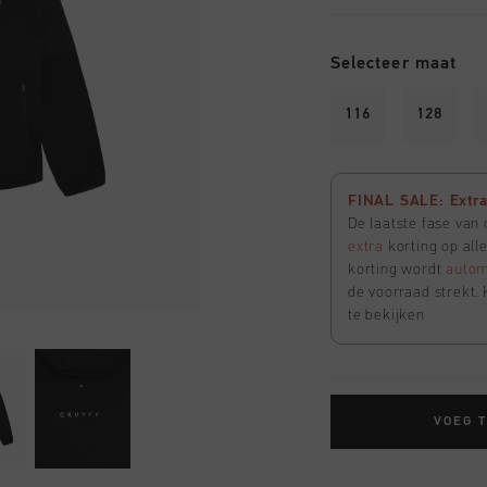
Selecteer maat
116
128
FINAL SALE: Extra 
De laatste fase van
extra
korting op all
korting wordt
autom
de voorraad strekt. 
te bekijken
VOEG 