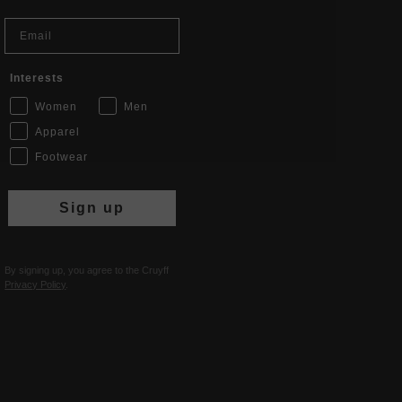
Email
Interests
Women
Men
Apparel
Footwear
Sign up
By signing up, you agree to the Cruyff
Privacy Policy
.