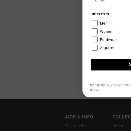
Interests
Men
Women
Footwear
Apparel
By signing up, you agree to 
terms
.
AIDE & INFO
COLLEC
Service clients
Homme