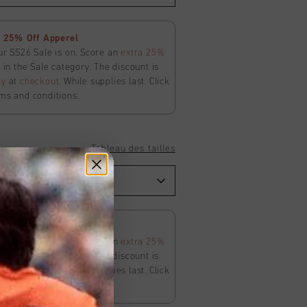
 25% Off Apperel
ur SS26 Sale is on. Score an
extra 25%
in the Sale category. The discount is
ly
at
checkout
. While supplies last. Click
ms and conditions.
Tableau des tailles
 25% Off Apperel
ur SS26 Sale is on. Score an
extra 25%
in the Sale category. The discount is
ly
at
checkout
. While supplies last. Click
ms and conditions.