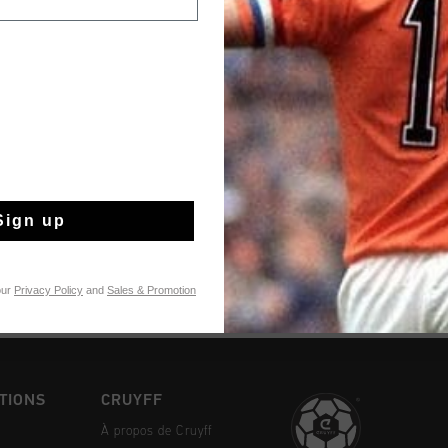
Rupture de stock
Livraison rapide 
Livraison standar
Sign up
Retour simple sou
Payer avec Klarna
our
Privacy Policy
and
Sales & Promotion
TIONS
CRUYFF
À propos de Cruyff