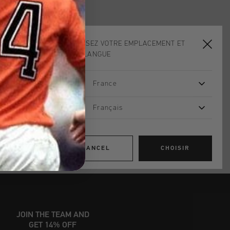
CHOISISSEZ VOTRE EMPLACEMENT ET
ADD
0
TO CART
VOTRE LANGUE
France
dans le monde entier
d gratuite à partir de €99,95
Français
s 14 jours
, PayPal ou carte de crédit
CANCEL
CHOISIR
JOIN THE TEAM AND
GET 14% OFF