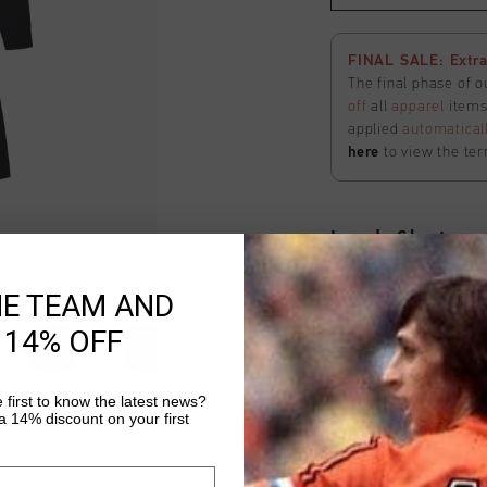
FINAL SALE: Extra
The final phase of o
off
all
apparel
items 
applied
automatical
here
to view the ter
Lavado Shorts
Selecteer size
HE TEAM AND
 14% OFF
FINAL SALE: Extra
The final phase of o
 first to know the latest news?
off
all
apparel
items 
 14% discount on your first
applied
automatical
here
to view the ter