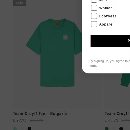
Men
sale
sale
Women
Footwear
Apparel
By signing up, you agree to 
terms
.
SHOPPING RAPIDE
Team Cruyff Tee - Bulgaria
Team Cruyff 
€ 29,95
€ 59,95
€ 49,95
€ 99
...
...