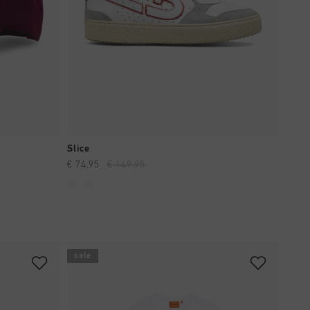
SHOPPING RAPIDE
Slice
€ 74,95
€ 149,95
sale