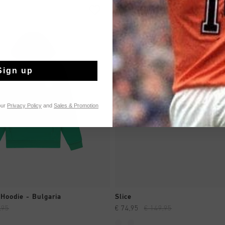
sale
Sign up
our
Privacy Policy
and
Sales & Promotion
SHOPPING RAPIDE
SHOPPING RAPIDE
Hoodie - Bulgaria
Slice
,95
€ 74,95
€ 149,95