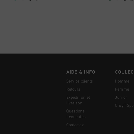
AIDE & INFO
COLLEC
Service clients
Homme
Retours
Femme
Expédition et
Junior
livraison
Cruyff Spo
Questions
fréquentes
Contactez