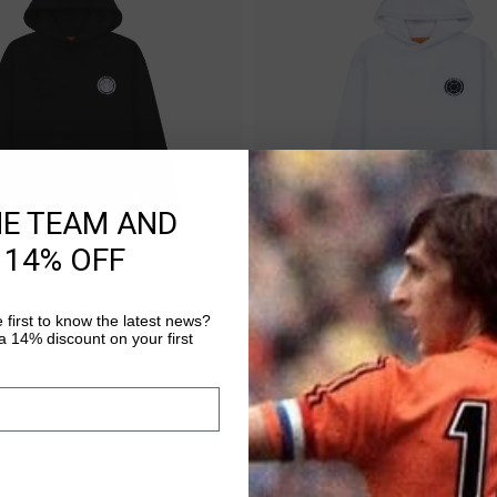
HE TEAM AND
 14% OFF
 first to know the latest news?
SHOPPING RAPIDE
SHOPPING RAPIDE
 Hoodie - Netherlands
Team Cruyff Hoodie - USA
 14% discount on your first
,95
€ 49,95
€ 99,95
...