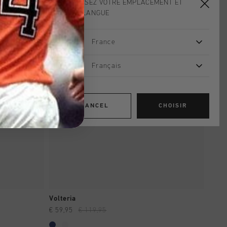
CHOISISSEZ VOTRE EMPLACEMENT ET
sale
VOTRE LANGUE
France
Français
CANCEL
CHOISIR
SHOPPING RAPIDE
Volteria
€ 59,95
€ 119,95