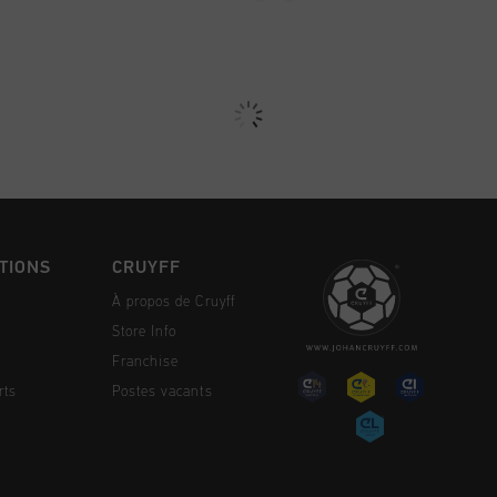
TIONS
CRUYFF
À propos de Cruyff
Store Info
Franchise
rts
Postes vacants