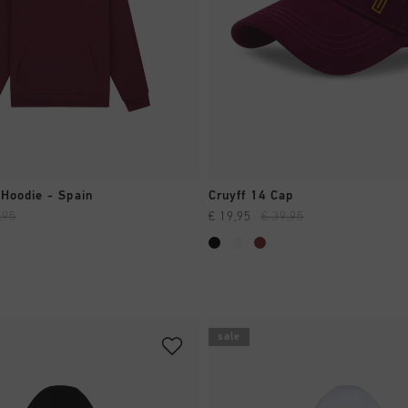
SHOPPING RAPIDE
SHOPPING RAPIDE
 Hoodie - Spain
Cruyff 14 Cap
,95
€ 19,95
€ 39,95
sale