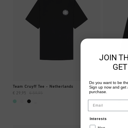
JOIN T
GET
Do you want to be the
SHOPPING RAPIDE
Team Cruyff Tee - Netherlands
Team Cruyff
Sign up now and get a
purchase.
€ 29,95
€ 59,95
€ 49,95
€ 99
Email
...
...
Interests