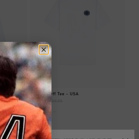
SHOPPING RAPIDE
Team Cruyff Tee - USA
€ 29,95
€ 59,95
...