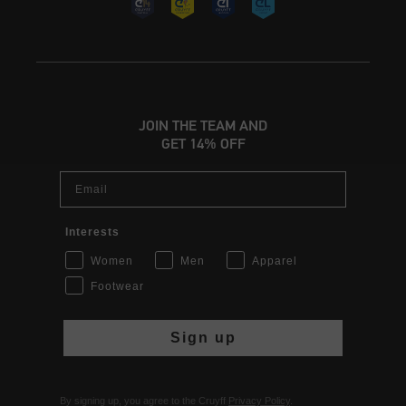
JOIN THE TEAM AND
GET 14% OFF
Email
Interests
Women
Men
Apparel
Footwear
Sign up
By signing up, you agree to the Cruyff
Privacy Policy
.