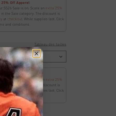
 25% Off Apperel
ur SS26 Sale is on. Score an
extra 25%
in the Sale category. The discount is
ly
at
checkout
. While supplies last. Click
ms and conditions.
Tableau des tailles
 25% Off Apperel
ur SS26 Sale is on. Score an
extra 25%
in the Sale category. The discount is
ly
at
checkout
. While supplies last. Click
ms and conditions.