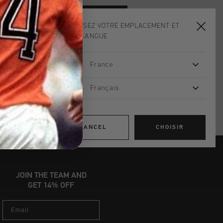
ADD
0
TO CART
CHOISISSEZ VOTRE EMPLACEMENT ET
VOTRE LANGUE
dans le monde entier
France
d gratuite à partir de €99,95
s 14 jours
Français
, PayPal ou carte de crédit
CANCEL
CHOISIR
JOIN THE TEAM AND
GET 14% OFF
Email