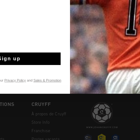
Livraison rapide 
Livraison standar
Retour simple sou
Sign up
Payer avec Klarna
our
Privacy Policy
and
Sales & Promotion
TIONS
CRUYFF
À propos de Cruyff
Store Info
Franchise
rts
Postes vacants