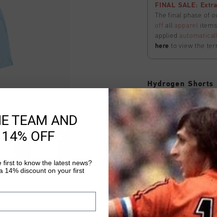
FINAL SALE: Extra
The final phase of o
off
all
apparel
items 
applied
automatical
here
to view the ter
Hydrogen Shorts
Selecteer size
HE TEAM AND
 14% OFF
FINAL SALE: Extra
The final phase of o
off
all
apparel
items 
 first to know the latest news?
applied
automatical
 14% discount on your first
here
to view the ter