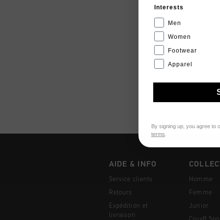
Interests
Men
Women
Footwear
Apparel
By signing up, you agree to 
terms
.
AIDE & INFO
COLLEC
Service clients
Homme
Retours
Femme
Expédition et
Junior
livraison
Cruyff Spo