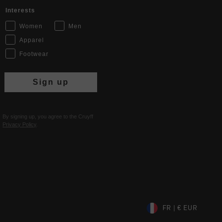
Interests
Women
Men
Apparel
Footwear
Sign up
By signing up, you agree to the Cruyff
Privacy Policy
.
FR | € EUR