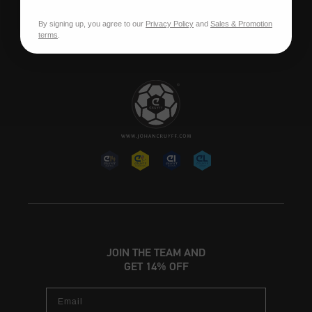
Postes vacants
By signing up, you agree to our
Privacy Policy
and
Sales & Promotion
terms
.
JOIN THE TEAM AND
GET 14% OFF
Email