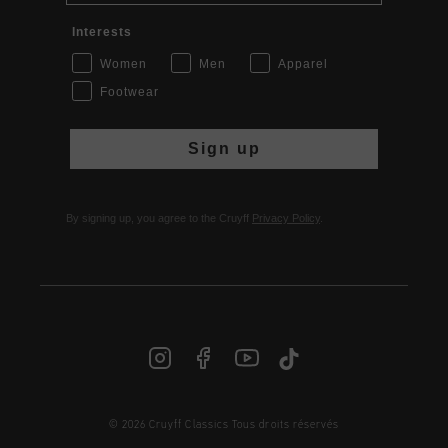
Interests
Women
Men
Apparel
Footwear
Sign up
By signing up, you agree to the Cruyff
Privacy Policy
.
FR | € EUR
© 2026 Cruyff Classics Tous droits réservés
Login